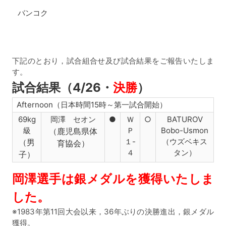
バンコク
下記のとおり，試合組合せ及び試合結果をご報告いたしま
す。
試合結果（4/26・
決勝
）
Afternoon（日本時間15時～第一試合開始）
69kg
岡澤 セオン
●
Ｗ
○
BATUROV
級
Ｐ
Bobo-Usmon
（鹿児島県体
１-
（ウズベキス
（男
育協会）
４
タン）
子）
岡澤選手は銀メダルを獲得いたしま
した。
※1983年第11回大会以来，36年ぶりの決勝進出，銀メダル
獲得。