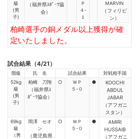
級
Ｐ
MARVIN
（福井県ｽﾎﾟｰﾂ協
(男
４-
（フィリピ
会）
子)
１
ン）
柏崎選手の銅メダル以上獲得が確
定いたしました。
試合結果（4/21）
階級
氏 名
試合結果
対戦相手国
52kg
柏崎 刀翔
○
ＷＰ
●
KOOCHI
級
５-０
（福井県ｽ
ABDUL
(男
ﾎﾟｰﾂ協会
）
JABAR
子)
（アフガニ
スタン）
69kg
岡澤 セオ
○
ＷＰ
●
AMIRI
級
ン
５-０
HUSSAIB
（男
（鹿児島県
（アフガニ