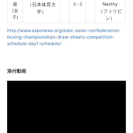
級
３-２
Nesthy
（日本体育大
(女
（フィリピ
学）
子)
ン）
http://www.asbcnews.org/asbc-asian-confederation-
boxing-championships-draw-sheets-competition-
schedule-day1-schedule/
添付動画