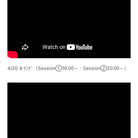
4/20 Ｂﾘﾝｸﾞ（Session①16:00～・Session②20:00～）