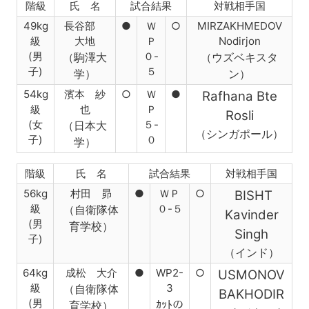
階級
氏 名
試合結果
対戦相手国
49kg
長谷部
●
Ｗ
○
MIRZAKHMEDOV
級
大地
Ｐ
Nodirjon
(男
０-
（駒澤大
（ウズベキスタ
子)
５
学
）
ン）
54kg
濱本 紗
○
Ｗ
●
Rafhana Bte
級
也
Ｐ
Rosli
(女
５-
（日本大
（シンガポール）
子)
０
学）
階級
氏 名
試合結果
対戦相手国
56kg
村田 昴
●
ＷＰ
○
BISHT
級
０-５
（自衛隊体
Kavinder
(男
育学校
）
Singh
子)
（インド）
64kg
成松 大介
●
WP2-
○
USMONOV
級
3
（自衛隊体
BAKHODIR
(男
ｶｯﾄの
育学校）