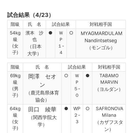
試合結果（4/23）
階級
氏 名
試合結果
対戦相手国
54kg
濱本 沙
●
Ｗ
○
MYAGMARDULAM
級
也
Ｐ
Nandintsetseg
(女
１-
（日本
（モンゴル）
子)
４
大学
）
階級
氏 名
試合結果
対戦相手国
69kg
○
Ｗ
●
TABAMO
岡澤 セオ
級
Ｐ
MARVIN
ン
(男
５-
（ヨルダン）
（鹿児島県体育
子)
０
協会）
64kg
●
WP
○
SAFRONOVA
田口 綾華
級
２-
Milana
（関西学院大
(女
３
（カザフスタ
学）
子)
ン）