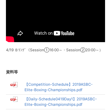
4/19 Ｂﾘﾝｸﾞ（Session①16:00～・Session②20:00～）
資料等
【Competition-Schedule】2019ASBC-
Elite-Boxing-Championships.pdf
【Daily-Schedule0419Day1】2019ASBC-
Elite-Boxing-Championships.pdf