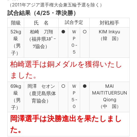
（2011年アジア選手権大会兼五輪予選を除く）
試合結果（4/25・準決勝）
試合予定
階級
氏 名
対戦相手
52kg
柏崎 刀翔
●
Ｗ
○
KIM Inkyu
級
Ｐ
（韓 国）
（福井県ｽﾎﾟｰ
０-
（男
ﾂ協会）
５
子）
柏崎選手は銅メダルを獲得いたし
ました。
69kg
岡澤 セオン
○
Ｗ
●
MAI
級
Ｐ
MAITITUERSUN
（鹿児島県体
５-
Qiong
（男
育協会）
０
（中 国）
子）
岡澤選手は決勝進出を果たしまし
た。