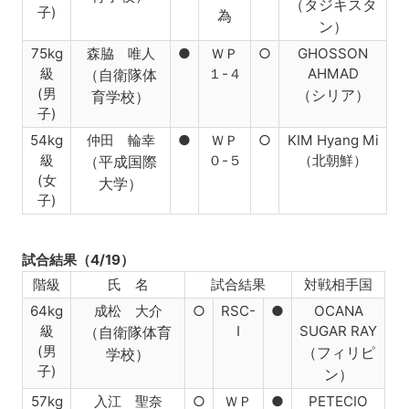
（タジキスタ
子)
為
ン）
75kg
森脇 唯人
●
ＷＰ
○
GHOSSON
級
１-４
AHMAD
（自衛隊体
(男
（シリア）
育学校）
子)
54kg
仲田 輪幸
●
ＷＰ
○
KIM Hyang Mi
級
０-５
（北朝鮮）
（平成国際
(女
大学）
子)
試合結果（4/19）
階級
氏 名
試合結果
対戦相手国
64kg
成松 大介
○
RSC-
●
OCANA
級
I
SUGAR RAY
（自衛隊体育
(男
（フィリピ
学校）
子)
ン）
57kg
入江 聖奈
○
ＷＰ
●
PETECIO