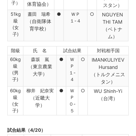
子）
体育協会）
スタン）
51kg
晝田 瑞希
●
ＷＰ
○
NGUYEN
級
１-４
（自衛隊体
THI TAM
(女
育学校）
（ベトナ
子)
ム）
階級
氏 名
試合結果
対戦相手国
60kg
森坂 嵐
●
Ｗ
○
IMANKULIYEV
級
Ｐ
（東京農業
Hursand
(男
１-
大学）
（トルクメニス
子)
４
タン）
60kg
柳井 妃奈実
●
Ｗ
○
WU Shinh-Yi
級
Ｐ
（近畿大
（台湾）
(女
０-
学）
子)
５
試合結果（4/20）