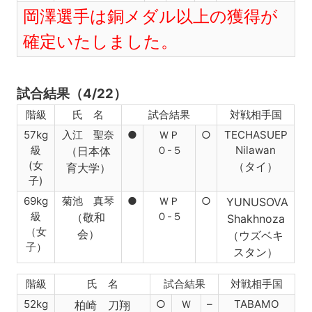
岡澤選手は銅メダル以上の獲得が
確定いたしました。
試合結果（4/22）
階級
氏 名
試合結果
対戦相手国
57kg
入江 聖奈
●
ＷＰ
○
TECHASUEP
級
０-５
Nilawan
（日本体
(女
（タイ）
育大学
）
子)
69kg
菊池 真琴
●
ＷＰ
○
YUNUSOVA
級
０-５
（敬和
Shakhnoza
（女
会
）
（ウズベキ
子）
スタン）
階級
氏 名
試合結果
対戦相手国
52kg
○
Ｗ
–
TABAMO
柏崎 刀翔