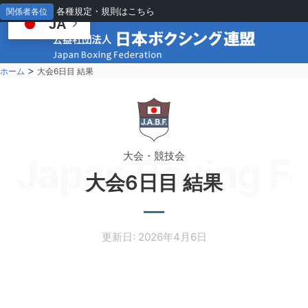
各種規定・規則はこちら
関係者各位
JA
>
ホーム
大会6日目 結果
大会・競技会
Japan Boxing Fe
大会6日目 結果
更新日: 2026年4月6日