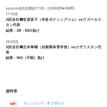
session8試合開始17:00（日本時間➕1時間）
17:15頃
2試合目🟥笠原直子（本多ボクシングジム）vsウズベキス
タン代表
結果：3R・RSC負け
18:00頃
5試合目🟥北本隼輔（自衛隊体育学校）vsカザフスタン代
表
結果：WO（不戦）負け
資料等
セッション7・8 リザルト