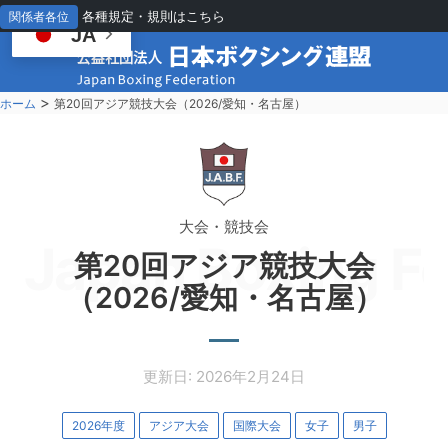
各種規定・規則はこちら
関係者各位
JA
>
ホーム
第20回アジア競技大会（2026/愛知・名古屋）
大会・競技会
Japan Boxing Fe
第20回アジア競技大会
（2026/愛知・名古屋）
更新日: 2026年2月24日
2026年度
アジア大会
国際大会
女子
男子