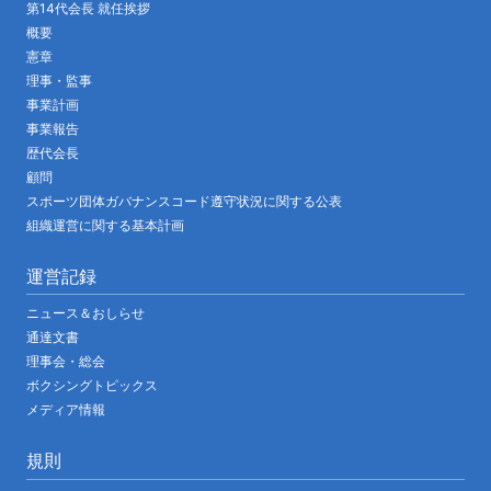
第14代会長 就任挨拶
概要
憲章
理事・監事
事業計画
事業報告
歴代会長
顧問
スポーツ団体ガバナンスコード遵守状況に関する公表
組織運営に関する基本計画
運営記録
ニュース＆おしらせ
通達文書
理事会・総会
ボクシングトピックス
メディア情報
規則