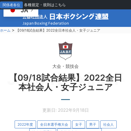
各種規定・規則はこちら
関係者各位
JA
>
ホーム
【09/18試合結果】2022全日本社会人・女子ジュニア
大会・競技会
Japan Boxing Fe
【09/18試合結果】2022全日
本社会人・女子ジュニア
更新日: 2022年9月18日
2022年度
全日本選手権大会
女子
男子
社会人