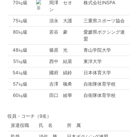
70㎏級
岡澤 セオ
株式会社INSPA
ン
75㎏級
須永 大護
三重県スポーツ協会
80㎏級
若谷 豪
愛媛県ボクシング連
盟
48㎏級
篠原 光
青山学院大学
51㎏級
西中 結菜
東洋大学
54㎏級
國府 縞鈴
日本体育大学
57㎏級
吉澤 颯希
自衛隊体育学校
60㎏級
田口 綾華
自衛隊体育学校
役員・コーチ（9名）
派遣役職
氏 名
所 属
監督
須佐 勝
日本ボクシング連盟