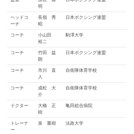
明
ヘッドコ
長嶺 秀
日本ボクシング連盟
ーチ
昭
コーチ
小山田
駒澤大学
裕二
コーチ
竹田 益
日本ボクシング連盟
朗
コーチ
市川 直
自衛隊体育学校
人
コーチ
成松 大
自衛隊体育学校
介
ドクター
大橋 正
亀田総合病院
樹
トレーナ
泉 重樹
法政大学
ー