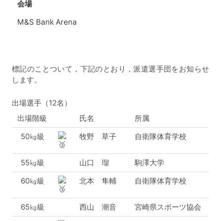
会場
M&S Bank Arena
標記のことついて，下記のとおり，派遣選手団をお知らせ
します。
出場選手（12名）
出場階級
氏名
所属
50㎏級
牧野 草子
自衛隊体育学校
55㎏級
山口 瑠
駒澤大学
60㎏級
北本 隼輔
自衛隊体育学校
65㎏級
西山 潮音
宮崎県スポーツ協会