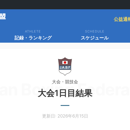
公益通
ATHLETE
SCHEDULE
記録・ランキング
スケジュール
大会・競技会
an Boxing Federa
大会1日目結果
更新日: 2026年6月15日