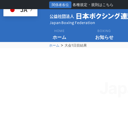
各種規定・規則はこちら
関係者各位
JA
HOME
BOXING
ホーム
お知らせ
>
ホーム
大会1日目結果
Jap