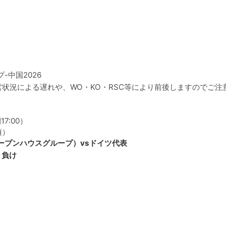
-中国2026
営状況による遅れや、WO・KO・RSC等により前後しますのでご注
7:00）
頃）
ープンハウスグループ）vsドイツ代表
ト負け