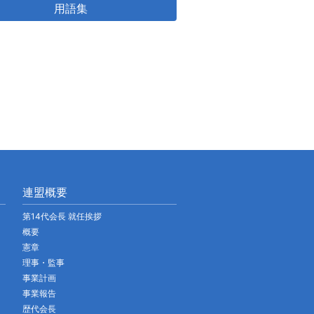
用語集
連盟概要
第14代会長 就任挨拶
概要
憲章
理事・監事
事業計画
事業報告
歴代会長