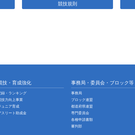
競技規則
競技・育成強化
事務局・委員会・ブロック等
記録・ランキング
事務局
競技力向上事業
ブロック連盟
ジュニア育成
都道府県連盟
アスリート助成金
専門委員会
各種申請書類
審判部