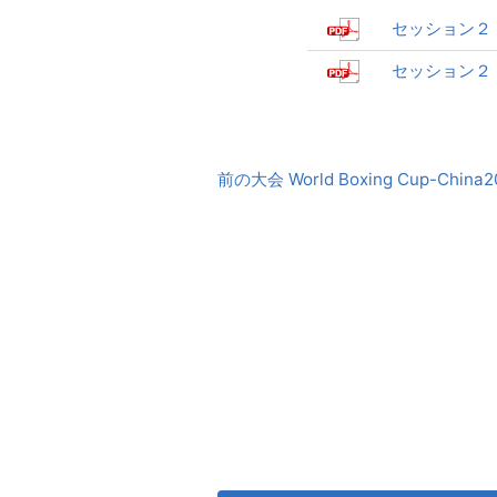
セッション２
セッション２
前
前の大会 World Boxing Cup-China2
後
の
大
会