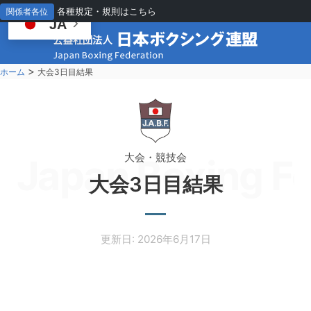
各種規定・規則はこちら
関係者各位
JA
>
ホーム
大会3日目結果
大会・競技会
Japan Boxing Fe
大会3日目結果
更新日: 2026年6月17日