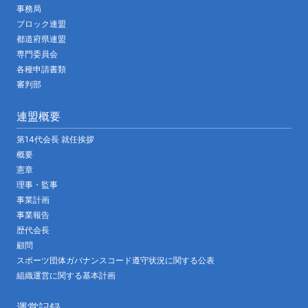
事務局
ブロック連盟
都道府県連盟
専門委員会
各種申請書類
審判部
連盟概要
第14代会長 就任挨拶
概要
憲章
理事・監事
事業計画
事業報告
歴代会長
顧問
スポーツ団体ガバナンスコード遵守状況に関する公表
組織運営に関する基本計画
運営記録