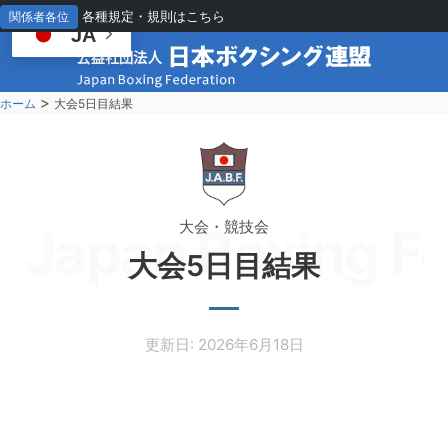
各種規定・規則はこちら
関係者各位
JA
>
ホーム
大会5日目結果
大会・競技会
Japan Boxing Fe
大会5日目結果
更新日: 2026年6月18日