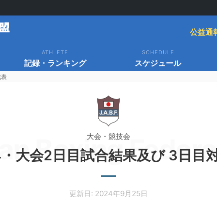
公益通
ATHLETE
SCHEDULE
記録・ランキング
スケジュール
戦表
大会・競技会
an Boxing Federa
24・大会2日目試合結果及び 3日目
更新日: 2024年9月25日