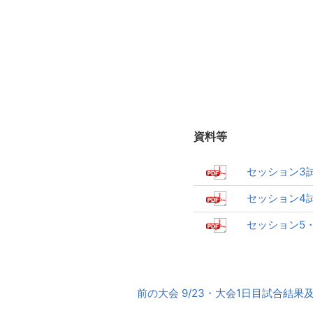
資料等
セッション3
セッション4
セッション5・
前
前の大会 9/23・大会1日目試合結果
後