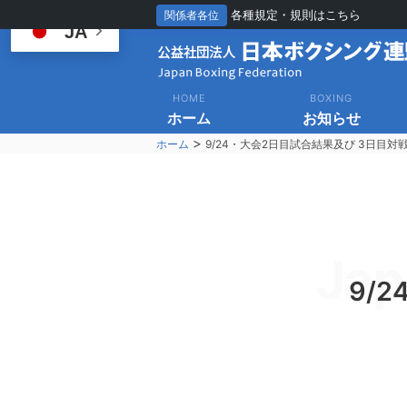
各種規定・規則はこちら
関係者各位
JA
HOME
BOXING
ホーム
お知らせ
>
ホーム
9/24・大会2日目試合結果及び 3日目対
Jap
9/