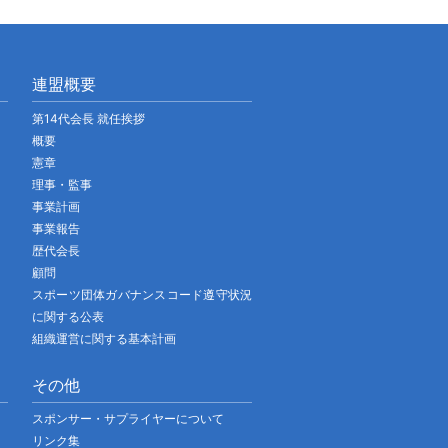
連盟概要
第14代会長 就任挨拶
概要
憲章
理事・監事
事業計画
事業報告
歴代会長
顧問
スポーツ団体ガバナンスコード遵守状況
に関する公表
組織運営に関する基本計画
その他
スポンサー・サプライヤーについて
リンク集