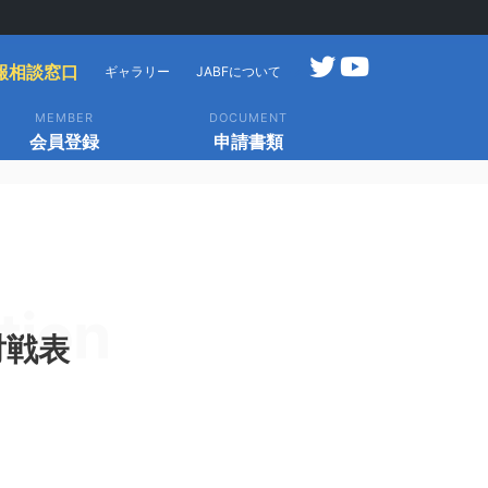
報相談窓口
ギャラリー
JABFについて
MEMBER
DOCUMENT
会員登録
申請書類
tion
対戦表