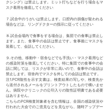
クシング）は禁止します。ミット打ちなどを行う場合もマ
スク着用を徹底してください
７.試合中のうがいは禁止します。口腔内の損傷が疑われる
場合などは、リングドクターの指示に従ってください
８.試合会場内で食事をする場合は、集団での食事は禁止し
ます。また、食事中の会話は禁止です。食事後にマスクを
装着して、会話してください。
９.その他、移動中・宿舎などでも手洗い・マスク着用など
の感染対策を徹底してください。特に集団での食事中の会
話に関しては、リスクが非常に高いので、食事中の会話は
禁止します。宿舎内でマスクを外しての会話は禁止です。
注1.PCR陰性を示す文書は、検査結果の写しや、検査先か
ら送付されるメールをプリントアウトしたもので構いませ
ん。病院やクリニックの公印入りの陰性証明書である必要
はありません。
こちらのPCR検査対象者を含む情報は、全国の感染状況や
行われた大会でのご意見などを見ながら、随時アップデー