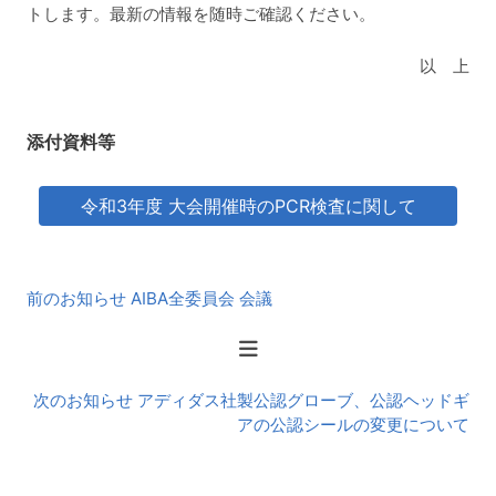
トします。最新の情報を随時ご確認ください。
以 上
添付資料等
令和3年度 大会開催時のPCR検査に関して
前
前のお知らせ AIBA全委員会 会議
後
の
お
知
次のお知らせ アディダス社製公認グローブ、公認ヘッドギ
ら
アの公認シールの変更について
せ