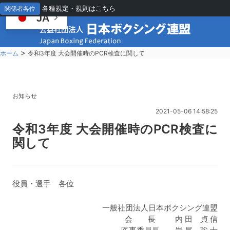
各種規定・規則はこちら
関係者各位
JA
>
ホーム
令和3年度 大会開催時のPCR検査に関して
お知らせ
2021-05-06 14:58:25
令
和3年度 大会開催時のPCR検査に
関して
役員・選手 各位
一般社団法人日本ボクシング連盟
会 長 内 田 貞 信