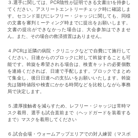
３.選手に関しては、PCR陰性が証明できる文書
を持参し
注1
てください。アスリートエントリーチェック時に確認しま
す。セコンド並びにレフリー・ジャッジに関しても、同様
の文書を審判ミーティング時までに提出をお願いします。
文書の提出ができなかった場合は、大会参加はできませ
ん。また、その場合の救済措置はありません。
４.PCRは近隣の病院・クリニックなどで自費にて施行して
ください。日連からのブロックに対して斡旋することも可
能です。斡旋を希望される場合は、検査キットの必要個数
を連絡くだされば、日連で手配します。ブロックでまとめ
て集金し、後日日連への支払いをお願いいたします。斡旋
先は随時値段や検査にかかる時間などを比較しながら事務
局で決定します。
５.濃厚接触者を減らすため、レフリー・ジャッジは常時マ
スク着用、選手も試合直前まで（ヘッドガードを装着する
まで）マスクを着用してください
６.試合会場・ウォームアップエリアでの対人練習（マスボ