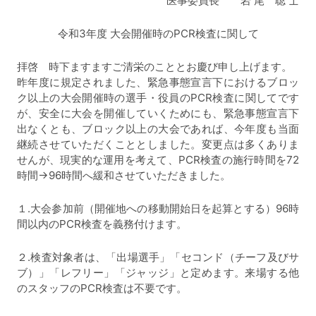
医事委員長 岩 尾 聡 士
令和3年度 大会開催時のPCR検査に関して
拝啓 時下ますますご清栄のこととお慶び申し上げます。
昨年度に規定されました、緊急事態宣言下におけるブロッ
ク以上の大会開催時の選手・役員のPCR検査に関してです
が、安全に大会を開催していくためにも、緊急事態宣言下
出なくとも、ブロック以上の大会であれば、今年度も当面
継続させていただくこととしました。変更点は多くありま
せんが、現実的な運用を考えて、PCR検査の施行時間を72
時間→96時間へ緩和させていただきました。
１.大会参加前（開催地への移動開始日を起算とする）96時
間以内のPCR検査を義務付けます。
２.検査対象者は、「出場選手」「セコンド（チーフ及びサ
ブ）」「レフリー」「ジャッジ」と定めます。来場する他
のスタッフのPCR検査は不要です。