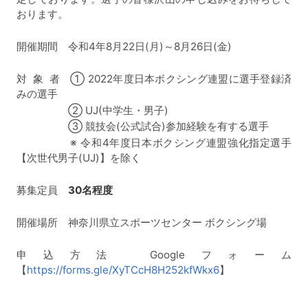
おります。
開催期間 令和4年8月22日(月)～8月26日(金)
対 象 者 ① 2022年度日本ボクシング連盟に選手登録済
みの選手
② UJ(中学生・男子)
③ 競技会(公式試合)参加経験を有する選手
※ 令和4年度日本ボクシング連盟強化指定選手
【次世代男子(UJ)】を除く
募集定員
30名程度
開催場所 神奈川県立スポーツセンター ボクシング場
申込方法 Googleフォーム
【
https://forms.gle/XyTCcH8H252kfWkx6
】