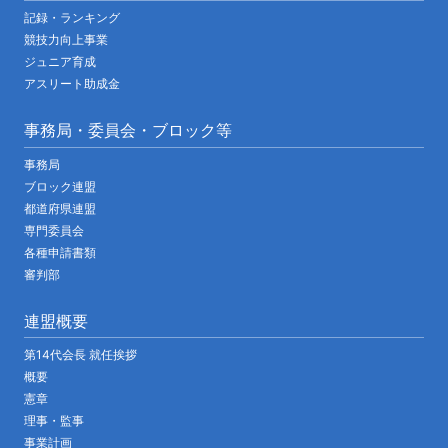
記録・ランキング
競技力向上事業
ジュニア育成
アスリート助成金
事務局・委員会・ブロック等
事務局
ブロック連盟
都道府県連盟
専門委員会
各種申請書類
審判部
連盟概要
第14代会長 就任挨拶
概要
憲章
理事・監事
事業計画