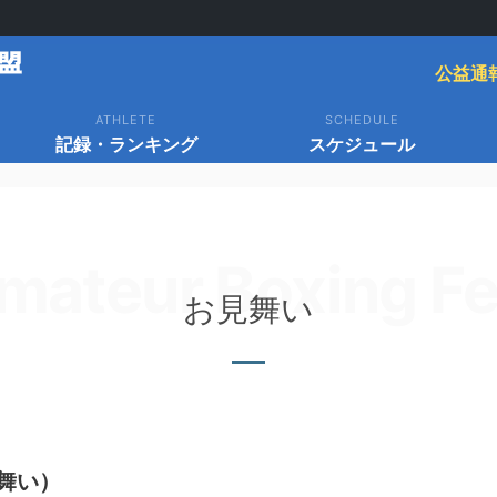
公益通
ATHLETE
SCHEDULE
記録・ランキング
スケジュール
mateur Boxing Fe
お見舞い
舞い）