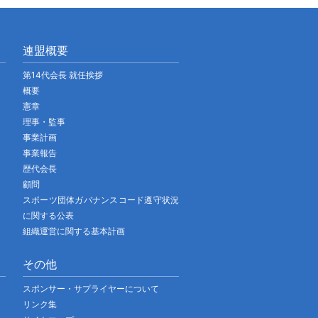
連盟概要
第14代会長 就任挨拶
概要
憲章
理事・監事
事業計画
事業報告
歴代会長
顧問
スポーツ団体ガバナンスコード遵守状況
に関する公表
組織運営に関する基本計画
その他
スポンサー・サプライヤーについて
リンク集