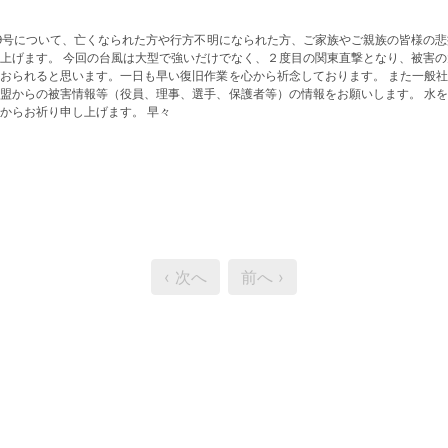
19号について、亡くなられた方や行方不明になられた方、ご家族やご親族の皆様の
上げます。 今回の台風は大型で強いだけでなく、２度目の関東直撃となり、被害の
おられると思います。一日も早い復旧作業を心から祈念しております。 また一般
盟からの被害情報等（役員、理事、選手、保護者等）の情報をお願いします。 水
からお祈り申し上げます。 早々
‹ 次へ
前へ ›