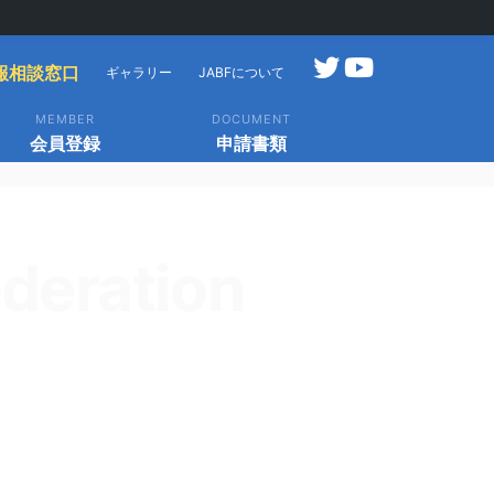
報相談窓口
ギャラリー
JABFについて
MEMBER
DOCUMENT
会員登録
申請書類
deration