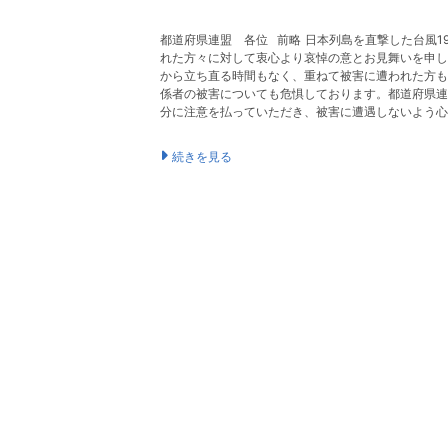
都道府県連盟 各位 前略 日本列島を直撃した台風
れた方々に対して衷心より哀悼の意とお見舞いを申し
から立ち直る時間もなく、重ねて被害に遭われた方も
係者の被害についても危惧しております。都道府県連
分に注意を払っていただき、被害に遭遇しないよう心
続きを見る