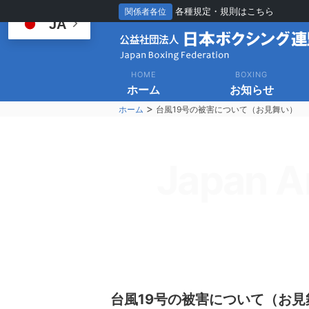
各種規定・規則はこちら
関係者各位
JA
HOME
BOXING
ホーム
お知らせ
>
ホーム
台風19号の被害について（お見舞い）
Japan A
台風19号の被害について（お見