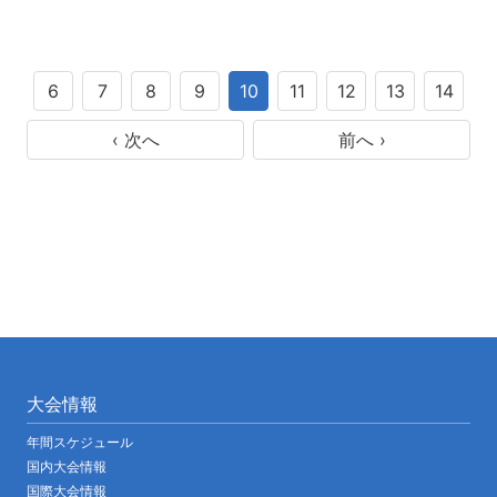
6
7
8
9
10
11
12
13
14
‹ 次へ
前へ ›
大会情報
年間スケジュール
国内大会情報
国際大会情報