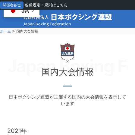
各種規定・規則はこちら
関係者各位
JA
>
ホーム
国内大会情報
Japan Boxing Fe
国
内大会情報
日本ボクシング連盟が主催する国内の大会情報を表示して
います
2021年