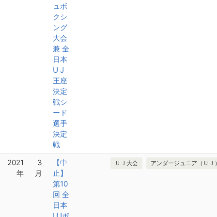
ュボ
クシ
ング
大会
兼 全
日本
U J
王座
決定
戦シ
ード
選手
決定
戦
2021
3
【中
ＵＪ大会
アンダージュニア（ＵＪ
年
月
止】
第10
回 全
日本
UJボ