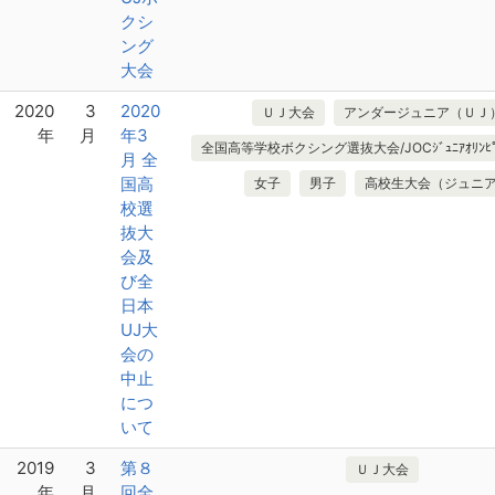
クシ
ング
大会
2020
3
2020
ＵＪ大会
アンダージュニア（ＵＪ
年
月
年3
全国高等学校ボクシング選抜大会/JOCｼﾞｭﾆｱｵﾘﾝﾋﾟ
月 全
国高
女子
男子
高校生大会（ジュニ
校選
抜大
会及
び全
日本
UJ大
会の
中止
につ
いて
2019
3
第８
ＵＪ大会
年
月
回全