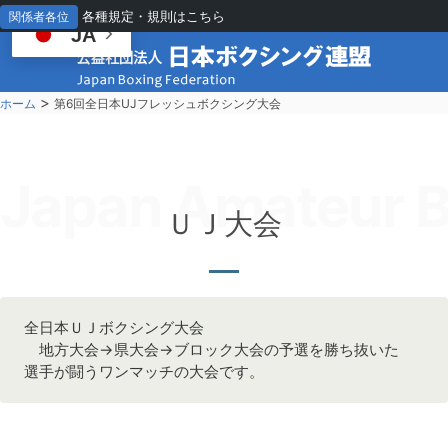
各種規定・規則はこちら
関係者各位
JA
>
ホーム
第6回全日本UJフレッシュボクシング大会
Japan Amateur B
ＵＪ大会
全日本ＵＪボクシング大会
地方大会→県大会→ブロック大会の予選を勝ち抜いた
選手が闘うワンマッチの大会です。