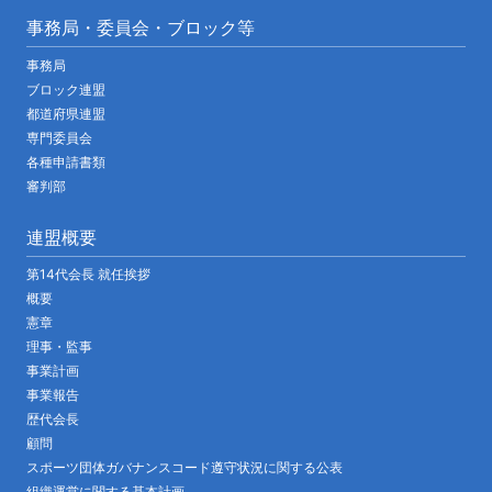
事務局・委員会・ブロック等
事務局
ブロック連盟
都道府県連盟
専門委員会
各種申請書類
審判部
連盟概要
第14代会長 就任挨拶
概要
憲章
理事・監事
事業計画
事業報告
歴代会長
顧問
スポーツ団体ガバナンスコード遵守状況に関する公表
組織運営に関する基本計画