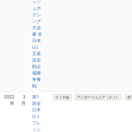
ッシ
ュボ
クシ
ング
大会
兼 全
日本
UJ
王座
決定
戦出
場権
争奪
戦
2022
3
第1
ＵＪ大会
アンダージュニア（ＵＪ）
女
年
月
回全
日本
U J
フレ
ッシ