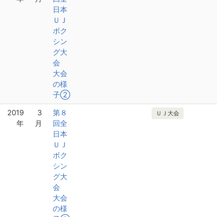
日本
ＵＪ
ボク
シン
グ大
会
大会
の様
子②
2019
3
第８
ＵＪ大会
年
月
回全
日本
ＵＪ
ボク
シン
グ大
会
大会
の様