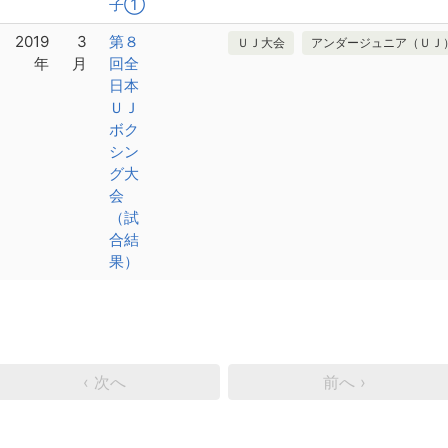
子①
2019
3
第８
ＵＪ大会
アンダージュニア（ＵＪ
年
月
回全
日本
ＵＪ
ボク
シン
グ大
会
（試
合結
果）
‹ 次へ
前へ ›