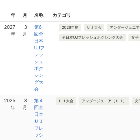
年
月
名称
カテゴリ
2027
3
第6
2026年度
ＵＪ大会
アンダージュニア
年
月
回全
全日本UJフレッシュボクシング大会
女子
日本
UJフ
レッ
シュ
ボク
シン
グ大
会
2025
3
第４
ＵＪ大会
アンダージュニア（ＵＪ）
女
年
月
回全
日本
ＵＪ
フレ
ッシ