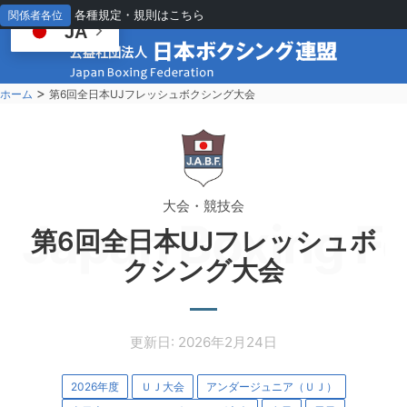
各種規定・規則はこちら
関係者各位
JA
>
ホーム
第6回全日本UJフレッシュボクシング大会
大会・競技会
Japan Boxing Fe
第6回全日本UJフレッシュボ
クシング大会
更新日: 2026年2月24日
2026年度
ＵＪ大会
アンダージュニア（ＵＪ）