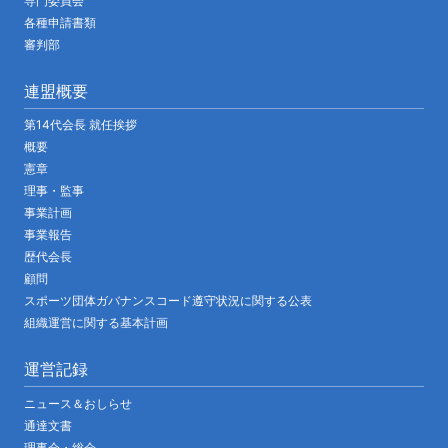
専門委員会
各種申請書類
審判部
連盟概要
第14代会長 就任挨拶
概要
憲章
理事・監事
事業計画
事業報告
歴代会長
顧問
スポーツ団体ガバナンスコード遵守状況に関する公表
組織運営に関する基本計画
運営記録
ニュース＆おしらせ
通達文書
理事会・総会