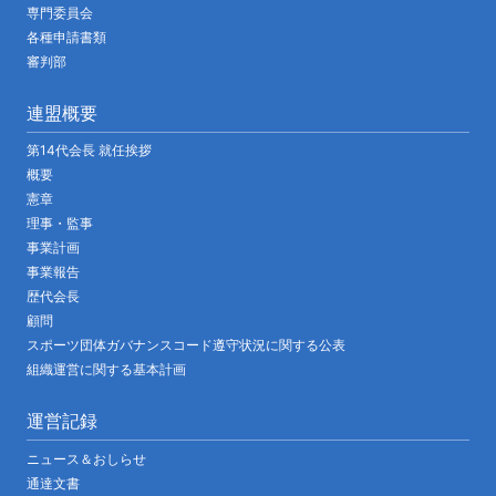
専門委員会
各種申請書類
審判部
連盟概要
第14代会長 就任挨拶
概要
憲章
理事・監事
事業計画
事業報告
歴代会長
顧問
スポーツ団体ガバナンスコード遵守状況に関する公表
組織運営に関する基本計画
運営記録
ニュース＆おしらせ
通達文書