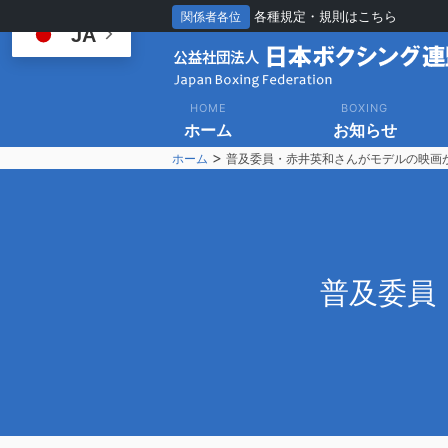
各種規定・規則はこちら
関係者各位
JA
HOME
BOXING
ホーム
お知らせ
>
ホーム
普及委員・赤井英和さんがモデルの映画
普
及委員