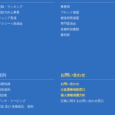
記録・ランキング
事務局
競技力向上事業
ブロック連盟
ジュニア育成
都道府県連盟
アスリート助成金
専門委員会
各種申請書類
審判部
規則
お問い合わせ
基礎知識
お問い合わせ
競技規則
公益通報相談窓口
用語集
個人情報保護方針
アンチ・ドーピング
広報に関するお問い合わせ窓口
定款 及び 各種規定、規則