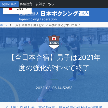
各種規定・規則はこちら
関係者各位
JA
>
ホーム
【全日本合宿】男子は2021年度の強化がすべて終了
【
全日本合宿】男子は2021年
度の強化がすべて終了
2022-03-06 14:52:53
【選手引退】元「高校5冠王」日本代表の梅村錬が指導者