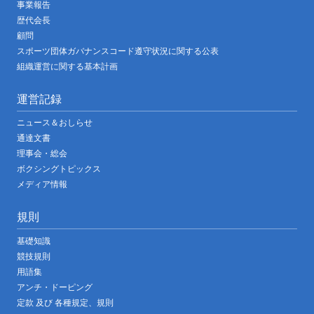
事業報告
歴代会長
顧問
スポーツ団体ガバナンスコード遵守状況に関する公表
組織運営に関する基本計画
運営記録
ニュース＆おしらせ
通達文書
理事会・総会
ボクシングトピックス
メディア情報
規則
基礎知識
競技規則
用語集
アンチ・ドーピング
定款 及び 各種規定、規則