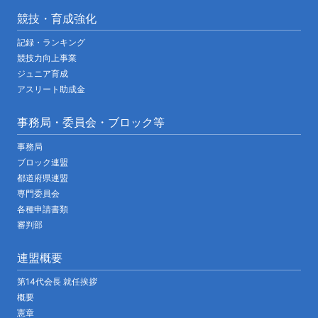
競技・育成強化
記録・ランキング
競技力向上事業
ジュニア育成
アスリート助成金
事務局・委員会・ブロック等
事務局
ブロック連盟
都道府県連盟
専門委員会
各種申請書類
審判部
連盟概要
第14代会長 就任挨拶
概要
憲章