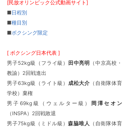
[民放オリンピック公式動画サイト]
■
日程別
■
種目別
■
ボクシング限定
[ ボクシング日本代表 ]
男子52kg級（フライ級）
田中亮明
（中京高校・
教諭）2回戦進出
男子63kg級（ライト級）
成松大介
（自衛隊体育
学校）棄権
男子69kg級（ウェルター級）
岡澤セオン
（INSPA）2回戦敗退
男子75kg級（ミドル級）
森脇唯人
（自衛隊体育