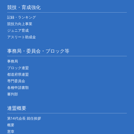
競技・育成強化
記録・ランキング
競技力向上事業
ジュニア育成
アスリート助成金
事務局・委員会・ブロック等
事務局
ブロック連盟
都道府県連盟
専門委員会
各種申請書類
審判部
連盟概要
第14代会長 就任挨拶
概要
憲章