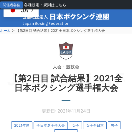
各種規定・規則はこちら
関係者各位
JA
>
ホーム
【第2日目 試合結果】2021全日本ボクシング選手権大会
大会・競技会
Japan Boxing Fe
【第2日目 試合結果】2021全
日本ボクシング選手権大会
更新日: 2021年11月24日
2021年度
全日本選手権大会
女子
女子全日本
男子