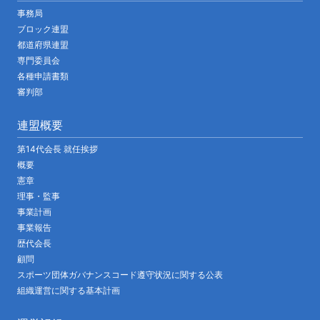
事務局
ブロック連盟
都道府県連盟
専門委員会
各種申請書類
審判部
連盟概要
第14代会長 就任挨拶
概要
憲章
理事・監事
事業計画
事業報告
歴代会長
顧問
スポーツ団体ガバナンスコード遵守状況に関する公表
組織運営に関する基本計画