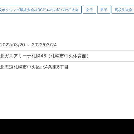
クシング選抜大会/JOCｼﾞｭﾆｱｵﾘﾝﾋﾟｯｸｶｯﾌﾟ大会
女子
男子
高校生大会
2022/03/20
～
2022/03/24
北ガスアリーナ札幌46（札幌市中央体育館）
北海道札幌市中央区北4条東6丁目