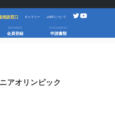
報相談窓口
ギャラリー
JABFについて
MEMBER
DOCUMENT
会員登録
申請書類
tion
ュニアオリンピック