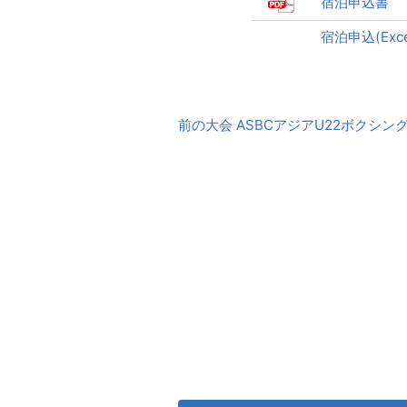
宿泊申込書
宿泊申込(Exce
前
前の大会 ASBCアジアU22ボクシン
後
の
大
会