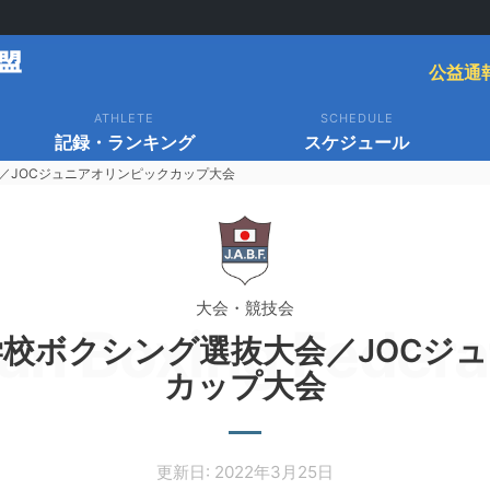
公益通
ATHLETE
SCHEDULE
記録・ランキング
スケジュール
／JOCジュニアオリンピックカップ大会
大会・競技会
an Boxing Federa
学校ボクシング選抜大会／JOCジ
カップ大会
更新日: 2022年3月25日