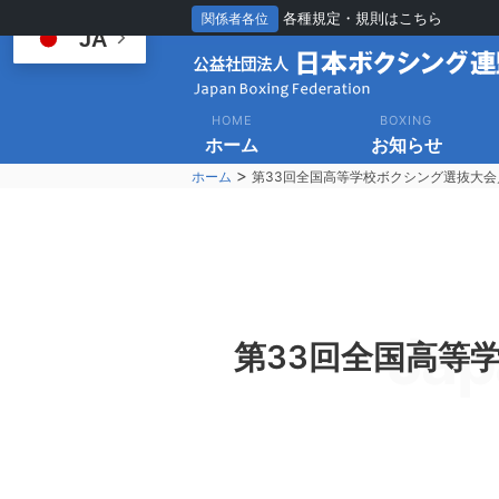
各種規定・規則はこちら
関係者各位
JA
HOME
BOXING
ホーム
お知らせ
>
ホーム
第33回全国高等学校ボクシング選抜大会
Jap
第33回全国高等