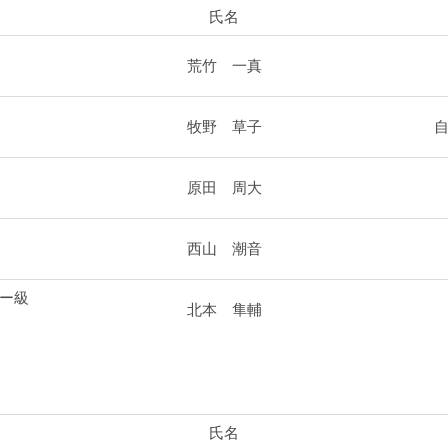
氏名
荒竹 一真
）
牧野 草子
）
原田 周大
）
西山 潮音
）
ー級
北本 隼輔
）
氏名