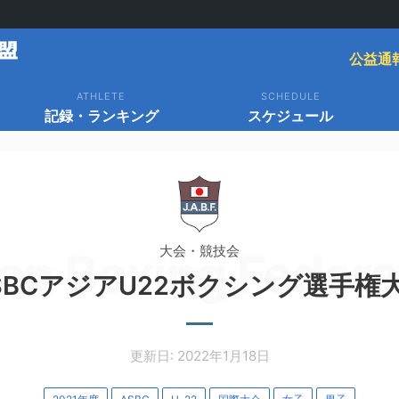
公益通
ATHLETE
SCHEDULE
記録・ランキング
スケジュール
大会・競技会
an Boxing Federa
SBCアジアU22ボクシング選手権
更新日: 2022年1月18日