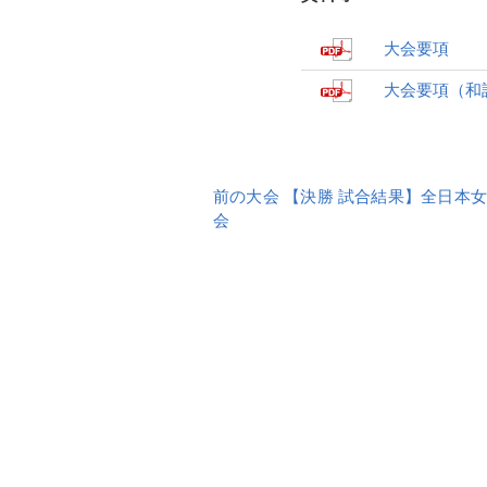
大会要項
大会要項（和
前
前の大会 【決勝 試合結果】全日本
後
会
の
大
会