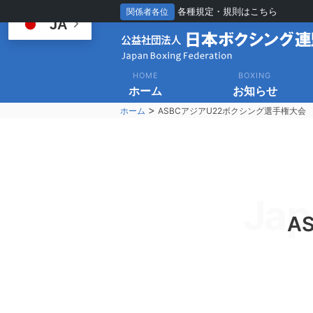
各種規定・規則はこちら
関係者各位
JA
HOME
BOXING
ホーム
お知らせ
>
ホーム
ASBCアジアU22ボクシング選手権大会
Jap
A