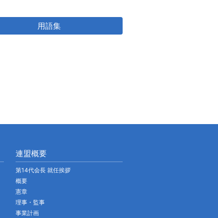
用語集
連盟概要
第14代会長 就任挨拶
概要
憲章
理事・監事
事業計画