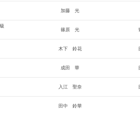
加藤 光
）
級
篠原 光
）
木下 鈴花
）
成田 華
）
入江 聖奈
）
田中 鈴華
）