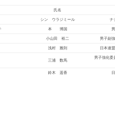
氏名
シン ウラジミール
ナ
チ
本 博国
小山田 裕二
男子副
浅村 雅則
日本連
男子強化委
三浦 数馬
鈴木 遥香