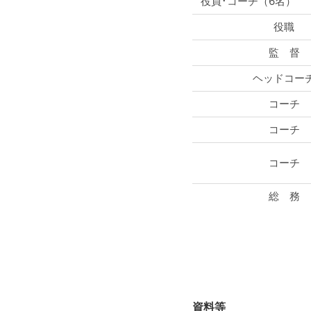
役員･コーチ（6名）
役職
監 督
ヘッドコー
コーチ
コーチ
コーチ
総 務
資料等