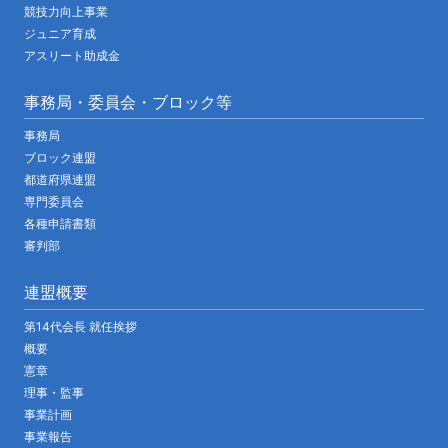
競技力向上事業
ジュニア育成
アスリート助成金
事務局・委員会・ブロック等
事務局
ブロック連盟
都道府県連盟
専門委員会
各種申請書類
審判部
連盟概要
第14代会長 就任挨拶
概要
憲章
理事・監事
事業計画
事業報告