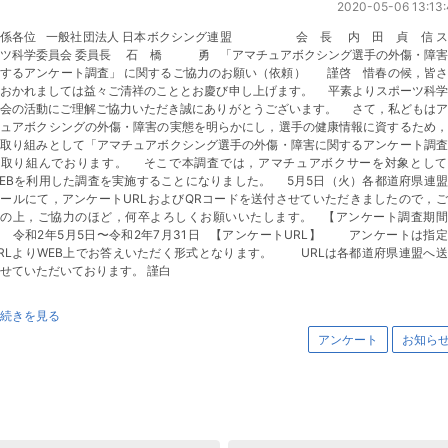
2020-05-06 13:13:
関係各位 一般社団法人 日本ボクシング連盟 会 長 内 田 貞 信 ス
ーツ科学委員会 委員長 石 橋 勇 「アマチュアボクシング選手の外傷・障害
関するアンケート調査」 に関するご協力のお願い（依頼） 謹啓 惜春の候，皆さ
におかれましては益々ご清祥のこととお慶び申し上げます。 平素よりスポーツ科学
員会の活動にご理解ご協力いただき誠にありがとうございます。 さて，私どもはア
チュアボクシングの外傷・障害の実態を明らかにし，選手の健康情報に資するため，
の取り組みとして「アマチュアボクシング選手の外傷・障害に関するアンケート調査
に取り組んでおります。 そこで本調査では，アマチュアボクサーを対象として
EBを利用した調査を実施することになりました。 5月5日（火）各都道府県連
ールにて，アンケートURLおよびQRコードを送付させていただきましたので，
認の上，ご協力のほど，何卒よろしくお願いいたします。 【アンケート調査期間
令和2年5月5日〜令和2年7月31日 【アンケートURL】 アンケートは指定
RLよりWEB上でお答えいただく形式となります。 URLは各都道府県連盟へ
させていただいております。 謹白
続きを見る
アンケート
お知ら