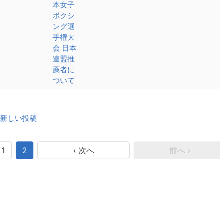
本女子
ボクシ
ング選
手権大
会 日本
連盟推
薦者に
ついて
投
新しい投稿
稿
ナ
ビ
1
2
‹ 次へ
前へ ›
ゲ
ー
シ
ョ
ン