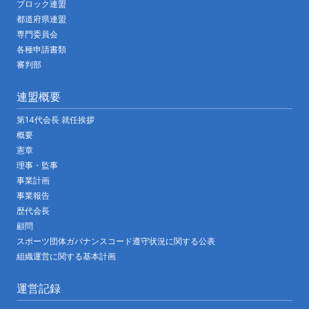
ブロック連盟
都道府県連盟
専門委員会
各種申請書類
審判部
連盟概要
第14代会長 就任挨拶
概要
憲章
理事・監事
事業計画
事業報告
歴代会長
顧問
スポーツ団体ガバナンスコード遵守状況に関する公表
組織運営に関する基本計画
運営記録