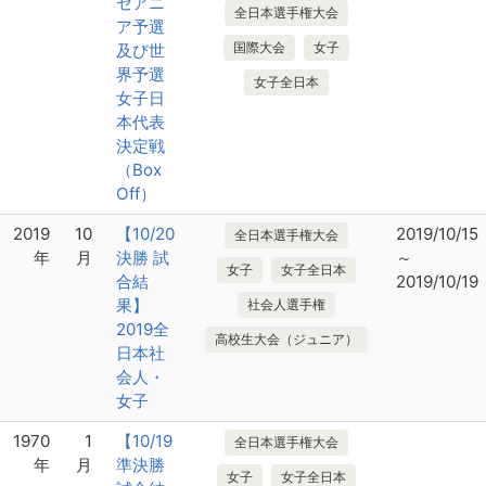
セアニ
全日本選手権大会
ア予選
国際大会
女子
及び世
界予選
女子全日本
女子日
本代表
決定戦
（Box
Off）
2019
10
【10/20
2019/10/15
全日本選手権大会
年
月
決勝 試
～
女子
女子全日本
合結
2019/10/19
果】
社会人選手権
2019全
高校生大会（ジュニア）
日本社
会人・
女子
1970
1
【10/19
全日本選手権大会
年
月
準決勝
女子
女子全日本