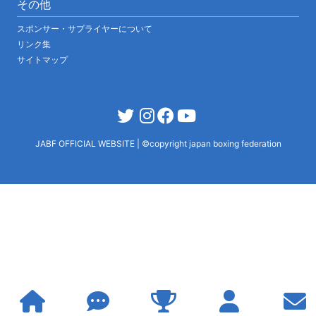
その他
スポンサー・サプライヤーについて
リンク集
サイトマップ
JABF OFFICIAL WEBSITE
|
©copyright japan boxing federation