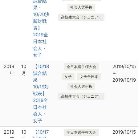
試合結
果・
社会人選手権
10/20決
高校生大会（ジュニア）
勝対戦
表】
2019全
日本社
会人・
女子
2019
10
【10/18
2019/10/15
全日本選手権大会
年
月
試合結
～
女子
女子全日本
果・
2019/10/19
10/19対
社会人選手権
戦表】
高校生大会（ジュニア）
2019全
日本社
会人・
女子
2019
10
【10/17
2019/10/15
全日本選手権大会