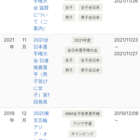
手権大
2021/11/26
会 協賛
女子
女子全日本
につい
男子
男子全日本
て（ご
案内）
2021
11
2021全
2021/11/23
2021年度
年
月
日本選
～
全日本選手権大会
手権大
2021/11/27
会 日連
女子
女子全日本
推薦選
男子
男子全日本
手（男
子並び
に女
子）第1
回発表
2019
12
2020東
2019/12/08
AIBA女子世界選手権
年
月
京五輪
～
アジア予選
アジ
ア・オ
オリンピック