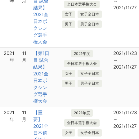
年
月
目 試合
～
全日本選手権大会
結果】
2021/11/27
2021全
女子
女子全日本
日本ボ
男子
男子全日本
クシン
グ選手
権大会
2021
11
【第1日
2021/11/23
2021年度
年
月
目 試合
～
全日本選手権大会
結果】
2021/11/27
2021全
女子
女子全日本
日本ボ
男子
男子全日本
クシン
グ選手
権大会
2021
11
【重
2021/11/23
2021年度
年
月
要】
～
全日本選手権大会
2021全
2021/11/27
日本選
女子
女子全日本