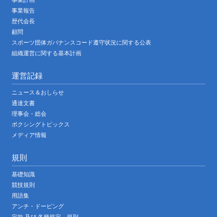
事業報告
歴代会長
顧問
スポーツ団体ガバナンスコード遵守状況に関する公表
組織運営に関する基本計画
運営記録
ニュース＆おしらせ
通達文書
理事会・総会
ボクシングトピックス
メディア情報
規則
基礎知識
競技規則
用語集
アンチ・ドーピング
定款 及び 各種規定、規則