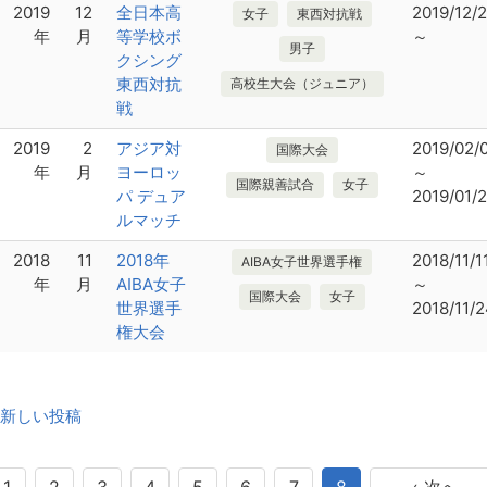
2019
12
全日本高
2019/12/
女子
東西対抗戦
年
月
等学校ボ
～
男子
クシング
東西対抗
高校生大会（ジュニア）
戦
2019
2
アジア対
2019/02/
国際大会
年
月
ヨーロッ
～
国際親善試合
女子
パ デュア
2019/01/
ルマッチ
2018
11
2018年
2018/11/1
AIBA女子世界選手権
年
月
AIBA女子
～
国際大会
女子
世界選手
2018/11/
権大会
投
新しい投稿
稿
ナ
ビ