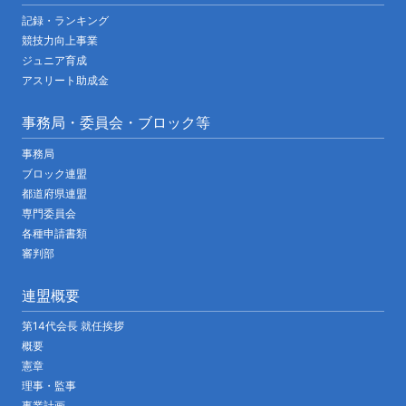
記録・ランキング
競技力向上事業
ジュニア育成
アスリート助成金
事務局・委員会・ブロック等
事務局
ブロック連盟
都道府県連盟
専門委員会
各種申請書類
審判部
連盟概要
第14代会長 就任挨拶
概要
憲章
理事・監事
事業計画