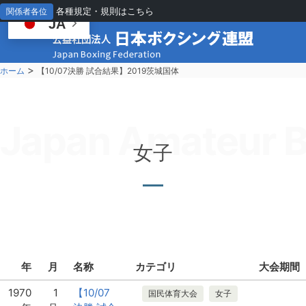
各種規定・規則はこちら
関係者各位
JA
>
ホーム
【10/07決勝 試合結果】2019茨城国体
Japan Amateur B
女子
年
月
名称
カテゴリ
大会期間
1970
1
【10/07
国民体育大会
女子