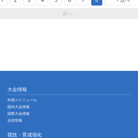
1
2
3
4
5
6
7
8
‹ 次へ
ゲ
ー
前へ ›
シ
ョ
ン
大会情報
年間スケジュール
国内大会情報
国際大会情報
合宿情報
競技・育成強化