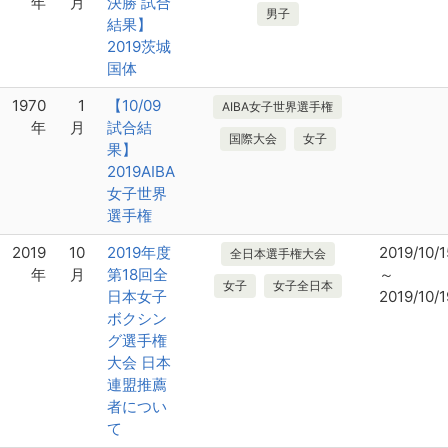
年
月
決勝 試合
男子
結果】
2019茨城
国体
1970
1
【10/09
AIBA女子世界選手権
年
月
試合結
国際大会
女子
果】
2019AIBA
女子世界
選手権
2019
10
2019年度
2019/10/1
全日本選手権大会
年
月
第18回全
～
女子
女子全日本
日本女子
2019/10/1
ボクシン
グ選手権
大会 日本
連盟推薦
者につい
て