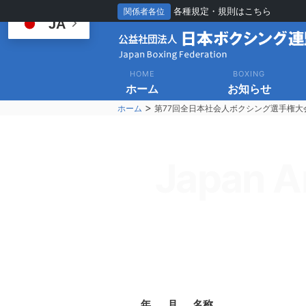
各種規定・規則はこちら
関係者各位
JA
HOME
BOXING
ホーム
お知らせ
>
ホーム
第77回全日本社会人ボクシング選手権大
Japan A
年
月
名称