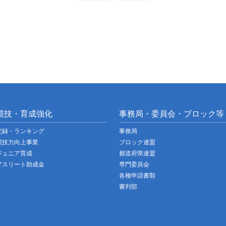
競技・育成強化
事務局・委員会・ブロック等
記録・ランキング
事務局
競技力向上事業
ブロック連盟
ジュニア育成
都道府県連盟
アスリート助成金
専門委員会
各種申請書類
審判部