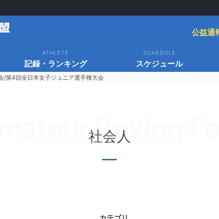
公益通
ATHLETE
SCHEDULE
記録・ランキング
スケジュール
会/第4回全日本女子ジュニア選手権大会
mateur Boxing Fe
社会人
カテゴリ