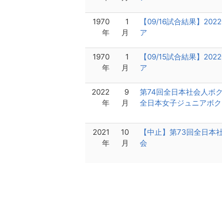
1970
1
【09/16試合結果】2
年
月
ア
1970
1
【09/15試合結果】2
年
月
ア
2022
9
第74回全日本社会人ボ
年
月
全日本女子ジュニアボク
2021
10
【中止】第73回全日本
年
月
会