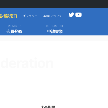
報相談窓口
ギャラリー
JABFについて
MEMBER
DOCUMENT
会員登録
申請書類
deration
大会期間