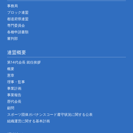
事務局
ブロック連盟
都道府県連盟
専門委員会
各種申請書類
審判部
連盟概要
第14代会長 就任挨拶
概要
憲章
理事・監事
事業計画
事業報告
歴代会長
顧問
スポーツ団体ガバナンスコード遵守状況に関する公表
組織運営に関する基本計画