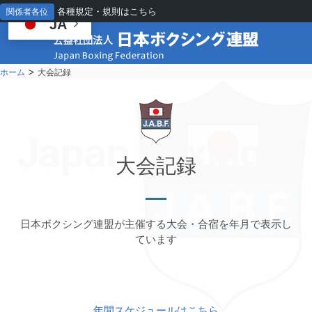
各種規定・規則はこちら
関係者各位
JA
>
ホーム
大会記録
Japan Boxing Fe
大
会記録
日本ボクシング連盟が主催する大会・合宿を年月で表示し
ています
年間スケジュールはこちら