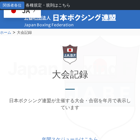
各種規定・規則はこちら
関係者各位
JA
>
ホーム
大会記録
Japan Boxing Fe
大
会記録
日本ボクシング連盟が主催する大会・合宿を年月で表示し
ています
年間スケジュールはこちら