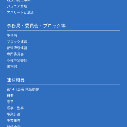
ジュニア育成
アスリート助成金
事務局・委員会・ブロック等
事務局
ブロック連盟
都道府県連盟
専門委員会
各種申請書類
審判部
連盟概要
第14代会長 就任挨拶
概要
憲章
理事・監事
事業計画
事業報告
歴代会長