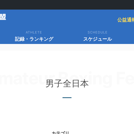
公益通
ATHLETE
SCHEDULE
記録・ランキング
スケジュール
mateur Boxing Fe
男子全日本
カテゴリ