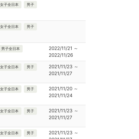
女子全日本
男子
女子全日本
男子
2022/11/21 ～
男子全日本
2022/11/26
2021/11/23 ～
女子全日本
男子
2021/11/27
2021/11/20 ～
女子全日本
男子
2021/11/24
2021/11/23 ～
女子全日本
男子
2021/11/27
2021/11/23 ～
女子全日本
男子