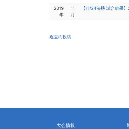
2019
11
【11/24決勝 試合結果
年
月
投
過去の投稿
稿
ナ
ビ
ゲ
ー
シ
ョ
ン
大会情報