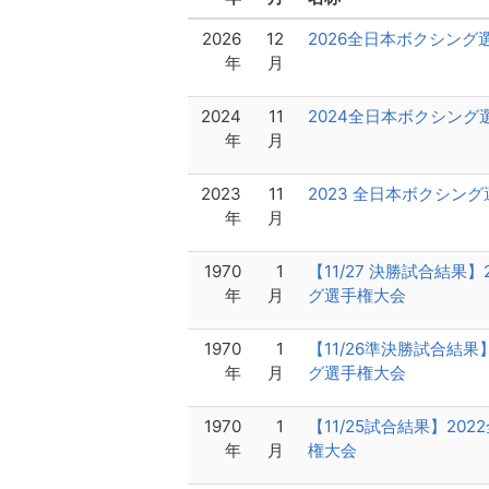
2026
12
2026全日本ボクシング
年
月
2024
11
2024全日本ボクシング
年
月
2023
11
2023 全日本ボクシン
年
月
1970
1
【11/27 決勝試合結果
年
月
グ選手権大会
1970
1
【11/26準決勝試合結果
年
月
グ選手権大会
1970
1
【11/25試合結果】20
年
月
権大会