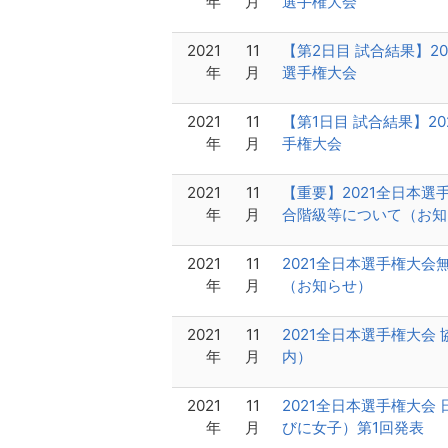
年
月
選手権大会
2021
11
【第2日目 試合結果】2
年
月
選手権大会
2021
11
【第1日目 試合結果】2
年
月
手権大会
2021
11
【重要】2021全日本選
年
月
合階級等について（お知
2021
11
2021全日本選手権大会
年
月
（お知らせ）
2021
11
2021全日本選手権大会
年
月
内）
2021
11
2021全日本選手権大会
年
月
びに女子）第1回発表