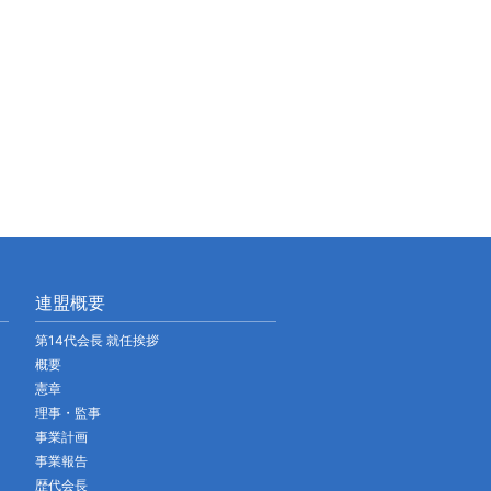
連盟概要
第14代会長 就任挨拶
概要
憲章
理事・監事
事業計画
事業報告
歴代会長