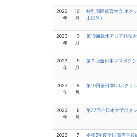
2023
10
特別国民体育大会 ボク
年
月
ま国体）
2023
9
第19回杭州アジア競技
年
月
2023
9
第３回全日本マスボクシ
年
月
2023
8
第10回全日本UJボクシ
年
月
2023
8
第77回全日本大学ボク
年
月
2023
7
令和5年度全国高等学校