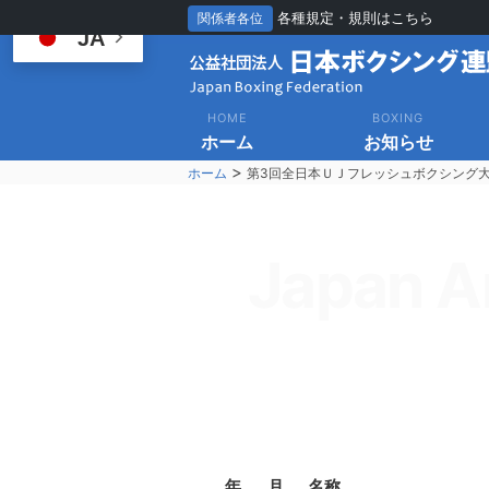
各種規定・規則はこちら
関係者各位
JA
HOME
BOXING
ホーム
お知らせ
>
ホーム
第3回全日本ＵＪフレッシュボクシング
Japan A
年
月
名称