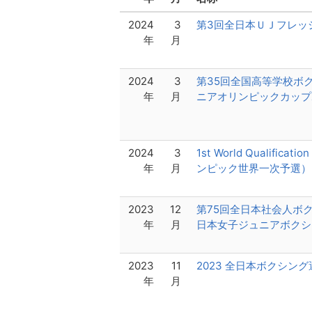
2024
3
第3回全日本ＵＪフレッ
年
月
2024
3
第35回全国高等学校ボク
年
月
ニアオリンピックカップ
2024
3
1st World Qualificat
年
月
ンピック世界一次予選）
2023
12
第75回全日本社会人ボ
年
月
日本女子ジュニアボクシ
2023
11
2023 全日本ボクシン
年
月