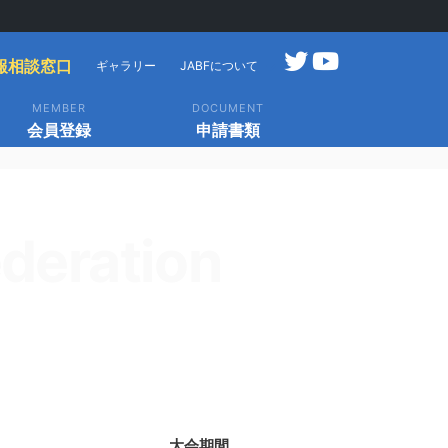
報相談窓口
ギャラリー
JABFについて
MEMBER
DOCUMENT
会員登録
申請書類
deration
大会期間