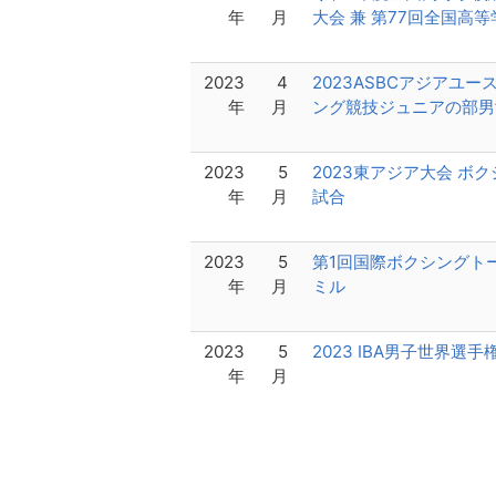
年
月
大会 兼 第77回全国高
2023
4
2023ASBCアジアユ
年
月
ング競技ジュニアの部男
2023
5
2023東アジア大会 ボ
年
月
試合
2023
5
第1回国際ボクシングト
年
月
ミル
2023
5
2023 IBA男子世界選手
年
月