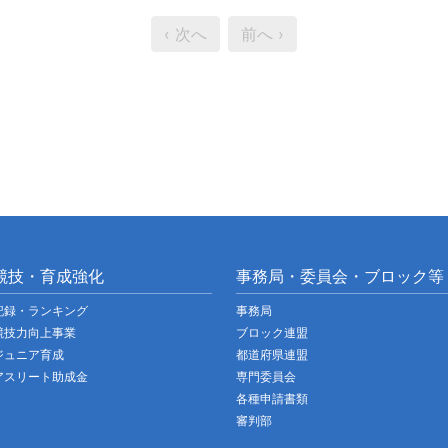
‹ 次へ
前へ ›
競技・育成強化
事務局・委員会・ブロック等
記録・ランキング
事務局
競技力向上事業
ブロック連盟
ジュニア育成
都道府県連盟
アスリート助成金
専門委員会
各種申請書類
審判部