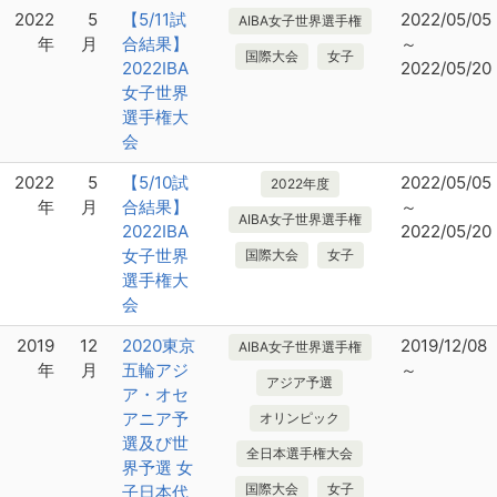
2022
5
【5/11試
2022/05/05
AIBA女子世界選手権
年
月
合結果】
～
国際大会
女子
2022IBA
2022/05/20
女子世界
選手権大
会
2022
5
【5/10試
2022/05/05
2022年度
年
月
合結果】
～
AIBA女子世界選手権
2022IBA
2022/05/20
女子世界
国際大会
女子
選手権大
会
2019
12
2020東京
2019/12/08
AIBA女子世界選手権
年
月
五輪アジ
～
アジア予選
ア・オセ
アニア予
オリンピック
選及び世
全日本選手権大会
界予選 女
国際大会
女子
子日本代