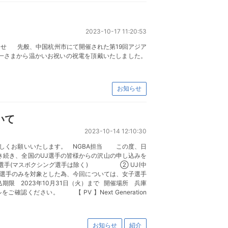
2023-10-17 11:20:53
らせ 先般、中国杭州市にて開催された第19回アジア
一さまから温かいお祝いの祝電を頂戴いたしました。
お知らせ
ついて
2023-10-14 12:10:30
ろしくお願いいたします。 NGBA担当 この度、日
き続き、全国のUJ選手の皆様からの沢山の申し込みを
録済みの選手(マスボクシング選手は除く) ② UJ(中
のみを対象とした為、今回については、女子選手
限 2023年10月31日（火）まで 開催場所 兵庫
ルをご確認ください。 【 PV 】Next Generation
お知らせ
紹介