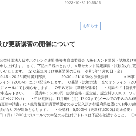
2023-10-31 10:55:15
お知らせ
習及び更新講習の開催について
 公益社団法人日本ボクシング連盟 指導者育成委員会 Ａ級セカンド講習・試験及び
申し上げます。 さて、下記の日程のとおり、Ａ級セカンド認定講習・試験並びに
いいたします。 記 ○新規および更新講習の日程 令和5年11月10日（金） 1
:45～20:25 審判 審判部員 20:30～21:10 強化 強化委員 ※ 
ン（ZOOM）により配信をします。 ○受講・試験方法 全てオンライン（ZO
にメールにてお知らせします。 ○申込方法 【新規受講者】 ・別添の『【新規
込み下さい。 ・受講料：5,000円（試験合格・認定後、認定料\10,000、ワッ
ﾝﾎｳｼﾞﾝﾆﾎﾝﾎﾞｸｼﾝｸﾞﾚﾝﾒｲ） ・申込期限は、11月6日（月）17:00まで(メールで
格更新申請書』にＡ級資格更新講習希望者のみご記入頂き都道府県連盟にてお取り
い方が対象となります。 ・受講料：5,000円（更新料\5000は別途必要） （振込
期限は、11月6日（月）17:00まで(メールでの申込のみ)送付アドレスは下記を確認すること