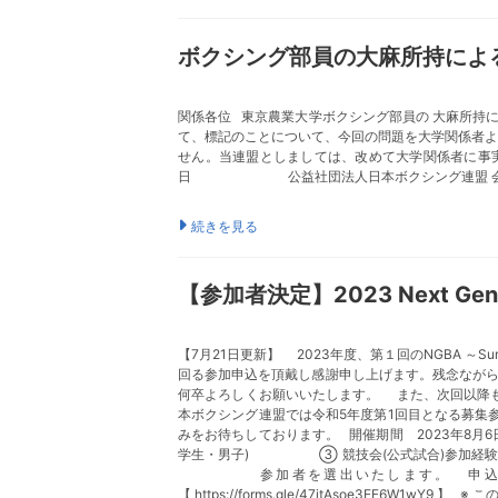
ボクシング部員の大麻所持によ
関係各位 東京農業大学ボクシング部員の 大麻所持
て、標記のことについて、今回の問題を大学関係者よ
せん。当連盟としましては、改めて大学関係者に事実
日 公益社団法人日本ボクシング連盟 会 
続きを見る
【参加者決定】2023 Next Gene
【7月21日更新】 2023年度、第１回のNGBA ～
回る参加申込を頂戴し感謝申し上げます。残念なが
何卒よろしくお願いいたします。 また、次回以降も
本ボクシング連盟では令和5年度第1回目となる募集
みをお待ちしております。 開催期間 2023年8月6
学生・男子) ③ 競技会(公式試合)参加
参加者を選出いたします。 申込期限 20
【 https://forms.gle/47itAsoe3EF6W1w