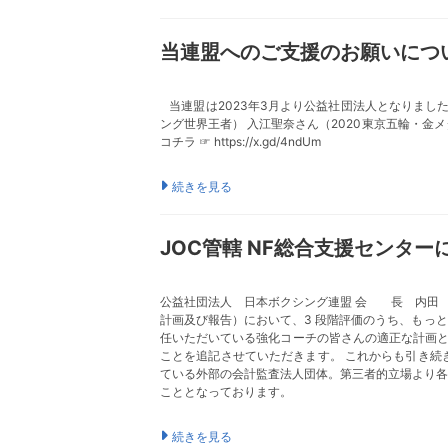
当連盟へのご支援のお願いにつ
当連盟は2023年3月より公益社団法人となりました
ング世界王者） 入江聖奈さん（2020東京五輪・金
コチラ ☞ https://x.gd/4ndUm
続きを見る
JOC管轄 NF総合支援センタ
公益社団法人 日本ボクシング連盟 会 長 内田 貞
計画及び報告）において、3 段階評価のうち、もっ
任いただいている強化コーチの皆さんの適正な計画
ことを追記させていただきます。 これからも引き続
ている外部の会計監査法人団体。第三者的立場より各
こととなっております。
続きを見る