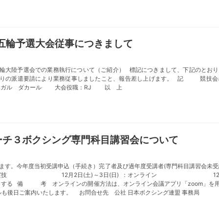
五輪予選大会従事につきまして
輪大陸予選会での業務執行について（ご紹介） 標記につきまして、下記のとおり
会よりの派遣要請により業務従事しましたこと、報告差し上げます。 記 競技会
所：セネガル ダカール 大会役職：RJ 以 上
コーチ３ボクシング専門科目講習会について
ます。今年度当初受講申込（手続き）完了者及び過年度受講者(専門科目講習会未
金) ：実技 12月2日(土)～3日(日) ：オンライン 12月9日(土)～1
己負担とする 備 考 オンラインの開催方法は、オンライン会議アプリ「zoo
ます。 お問合せ先 公社 日本ボクシング連盟 事務局 TEL03 6804 6751 /