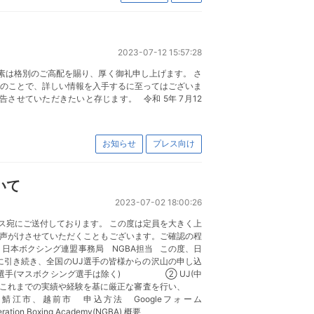
2023-07-12 15:57:28
素は格別のご高配を賜り、厚く御礼申し上げます。 さ
とのことで、詳しい情報を入手するに至ってはございま
せていただきたいと存じます。 令和 5年 7月12
お知らせ
プレス向け
ついて
2023-07-02 18:00:26
ドレス宛にご送付しております。 この度は定員を大きく上
声がけさせていただくこともございます。ご確認の程
日本ボクシング連盟事務局 NGBA担当 この度、日
に引き続き、全国のUJ選手の皆様からの沢山の申し込
録済みの選手(マスボクシング選手は除く) ② UJ(中
れまでの実績や経験を基に厳正な審査を行い、
市、越前市 申込方法 Googleフォーム
on Boxing Academy(NGBA) 概要