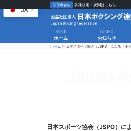
各種規定・規則はこちら
関係者各位
JA
HOME
BOXING
ホーム
お知らせ
>
ホーム
日本スポーツ協会（JSPO）による「令
Japan A
日本スポーツ協会（JSPO）に