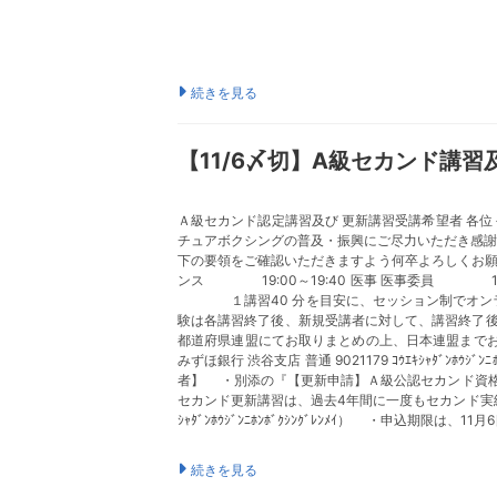
続きを見る
【11/6〆切】A級セカンド講
Ａ級セカンド認定講習及び 更新講習受講希望者 各位
チュアボクシングの普及・振興にご尽力いただき感謝
下の要領をご確認いただきますよう何卒よろしくお願
ンス 19:00～19:40 医事 医事委員 19
１講習40 分を目安に、セッション制でオンライ
験は各講習終了後、新規受講者に対して、講習終了後
都道府県連盟にてお取りまとめの上、日本連盟までお申
みずほ銀行 渋谷支店 普通 9021179 ｺｳｴｷｼｬﾀﾞ
者】 ・別添の『【更新申請】Ａ級公認セカンド資
セカンド更新講習は、過去4年間に一度もセカンド実績がな
ｼｬﾀﾞﾝﾎｳｼﾞﾝﾆﾎﾝﾎﾞｸｼﾝｸﾞﾚﾝﾒｲ） ・申込
続きを見る