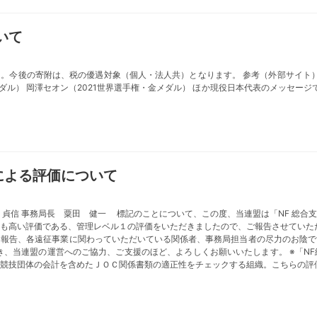
いて
。今後の寄附は、税の優遇対象（個人・法人共）となります。 参考（外部サイト）：公益
メダル） 岡澤セオン（2021世界選手権・金メダル） ほか現役日本代表のメッ
ーによる評価について
信 事務局長 粟田 健一 標記のことについて、この度、当連盟は「NF 総合支
とも高い評価である、管理レベル１の評価をいただきましたので、ご報告させていた
と報告、各遠征事業に関わっていただいている関係者、事務局担当者の尽力のお陰で
き、当連盟の運営へのご協力、ご支援のほど、よろしくお願いいたします。 ※「N
競技団体の会計を含めたＪＯＣ関係書類の適正性をチェックする組織。こちらの評価