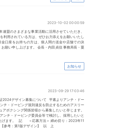
2023-10-02 00:00:59
金も本連盟のさまざまな事業活動に活用させていただき、
ビスを利用されている方は、ぜひお力添えをお願いいたし
携する金融機関の預金口座をお持ちの方は、個人間の送金や店舗での決
ろしくお願い申し上げます。 会長・内田貞信 事務局長・粟
お知らせ
2023-09-29 17:03:46
証2024デザイン募集について 平素よりアンチ・ドー
アンチ・ドーピング規則違反を防止するためのアスリー
チュアボクシング関係皆様から募集したいと存じます。
アンチ・ドーピング委員会等で検討し、採用したいと
ます。 記 ＜応募方法＞ 締め切り：2023年11
す。 【参考：第1版デザイン】 以 上