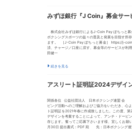
みずほ銀行『J Coin』募金サ
株式会社みずほ銀行によるJ-Coin Pay ぽち
ボクシングスポーツの益々の普及と発展を目指す所存で
ます。 ［J-Coin Pay ぽちっと募金］ https:/
済、チャージ／口座に戻す、募金等のサービスが利用できま
田健一
続きを見る
アスリート証明証2024デザイ
関係各位 公益社団法人 日本ボクシング連盟 会 長
ピング活動へのご理解およびご協力をいただき、心よ
ト証明証を2021年春に作成致しました。この度、
デザインを考案することによって、アンチ・ドーピ
存じます。奮ってご応募下さいます様、宜しくお願い
月30日 提出書式：PDF 宛 先：日本ボクシング連盟事