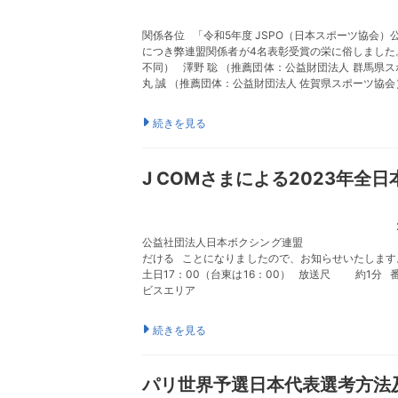
関係各位 「令和5年度 JSPO（日本スポーツ協会
につき弊連盟関係者が4名表彰受賞の栄に俗しまし
不同） 澤野 聡 （推薦団体：公益財団法人 群馬県
丸 誠 （推薦団体：公益財
続きを見る
J COMさまによる2023年
2023年11月13日 J
公益社団法人日本ボクシング連盟 会
だける ことになりましたので、お知らせいたし
土日17：00（台東は16：00） 放送尺 約1
ビスエリア
続きを見る
パリ世界予選日本代表選考方法