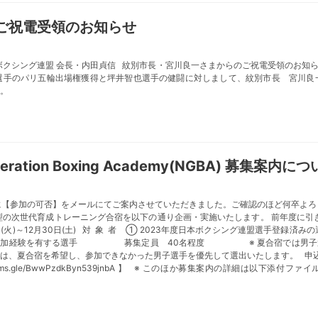
ご祝電受領のお知らせ
本ボクシング連盟 会長・内田貞信 紋別市長・宮川良一さまからのご祝電受領のお知
選手のパリ五輪出場権獲得と坪井智也選手の健闘に対しまして、紋別市長 宮川良
。
ration Boxing Academy(NGBA) 募集案内に
に【参加の可否】をメールにてご案内させていただきました。ご確認のほど何卒よ
型の次世代育成トレーニング合宿を以下の通り企画・実施いたします。 前年度に引
日(火)～12月30日(土) 対 象 者 ① 2023年度日本ボクシング連盟選手登
参加経験を有する選手 募集定員 40名程度 ※ 夏合宿では男子選手
、夏合宿を希望し、参加できなかった男子選手を優先して選出いたします。 申込期
orms.gle/BwwPzdkByn539jnbA 】 ※ このほか募集案内の詳細は以下添付ファイ