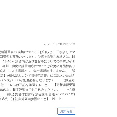
2023-10-20 21:15:23
更新講習会の 実施について（お知らせ） 日頃よりアマ
更新講習を実施いたします。受講を希望される方は、以
8:40～ 講習内容及び趣旨等についての事前ガイダ
医事・審判・強化の講習順序については変更の可能性あり
OM）による講習とし、集合講習は行いません。 試
申請】A級公認セカンド資格申請書』にご記入いただき
ペン代\3,000が別途必要となります） （振込先:
の申込のみ)送付アドレスは下記を確認すること。 【更新講習受講
纏めの上、日本連盟までお申込みください。 ※Ａ級
先:みずほ銀行 渋谷支店 普通 9021179 ｺｳｴｷ
。 〇申込先 【下記実施要項参照のこと】 以 上
お知らせ