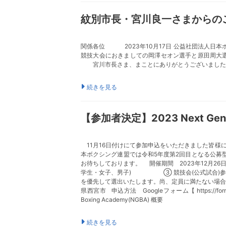
紋別市長・宮川良一さまからの
関係各位 2023年10月17日 公益社団法人日
競技大会におきましての岡澤セオン選手と原田周大
宮川市長さま、まことにありがとうございました
続きを見る
【参加者決定】2023 Next Gene
11月16日付けにて参加申込をいただきました皆様
本ボクシング連盟では令和5年度第2回目となる公募
お待ちしております。 開催期間 2023年12月26
学生・女子、男子) ③ 競技会(公式試合)
を優先して選出いたします。尚、定員に満たない場合は
県西宮市 申込方法 Googleフォーム【 https://f
Boxing Academy(NGBA) 概要
続きを見る