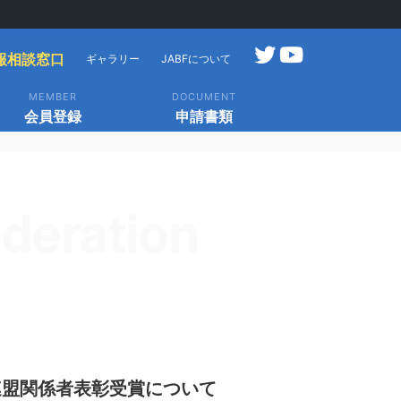
報相談窓口
ギャラリー
JABFについて
MEMBER
DOCUMENT
会員登録
申請書類
deration
連盟関係者表彰受賞について