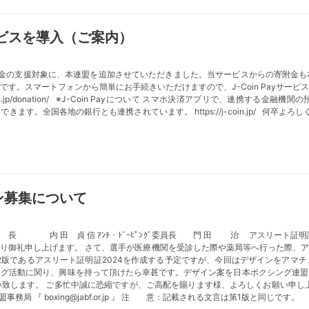
ービスを導入（ご案内）
っと募金の支援対象に、本連盟を追加させていただきました。当サービスからの寄附
す。スマートフォンから簡単にお手続きいただけますので、J-Coin Payサー
/j-coin.jp/donation/ ※J-Coin Payについて スマホ決済アプリで、連
す。全国各地の銀行とも連携されています。 https://j-coin.jp/ 何卒よ
ン募集について
 内 田 貞 信 ｱﾝﾁ・ﾄﾞｰﾋﾟﾝｸﾞ委員長 門 田 治 アスリート証明
り御礼申し上げます。 さて、選手が医療機関を受診した際や薬局等へ行った際、
第2版であるアスリート証明証2024を作成する予定ですが、今回はデザインをアマ
ング活動に関り、興味を持って頂けたら幸甚です。デザイン案を日本ボクシング連盟
致します。 ご多忙中誠に恐縮ですが、ご高配を賜ります様、よろしくお願い申し上げ
務局 『 boxing@jabf.or.jp 』 注 意：記載される文言は第1版と同じで