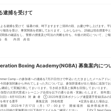
る逮捕を受けて
による逮捕を受けて 猛暑の候、時下ますますご清祥の段、お慶び申し上げます。平
り報告を受け、事実関係を把握しております。 しかしながら、詳細は現在捜査中
関係の確認をし、警察の捜査及び司法の判断を待ち、今後の対応について、ご報告さ
長 内 田 貞 信
ration Boxing Academy(NGBA) 募集案内に
Summer Camp～の参加者への連絡を7月21日付けで申込いただきましたメールア
ら今回参加対象から外れてしまった方については、参加辞退者が出た場合に追加でお
継続して実施計画してまいります。引き続き普及と振興を目指してまいります。 
参加型の次世代育成トレーニング合宿を以下の通り企画・実施いたします。 前年度
日(日)～8月10日(木) 対 象 者 ① 2023年度日本ボクシング連盟選手登
経験を有する選手 募集定員 26名程度 ※定員を超えた場合は、こ
23年7月17日（月）17：00まで 開催場所 福井県福井市、鯖江
Y9 】 ※ このほか詳細の実施要項は以下添付ファイルをご確認ください。 【 PV 】Next Generati