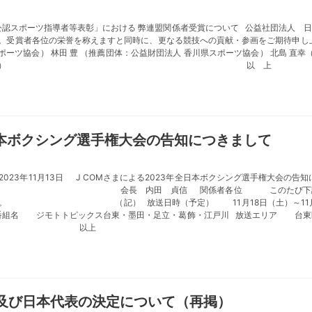
）公認スポーツ指導者等表彰」における 弊連盟関係者受賞について 公益社団法人
た。受賞者各位の栄誉を称えますと同時に、更なる競技への貢献・参画をご期待申し
スポーツ協会） 林田 豊 （推薦団体：公益財団法人 香川県スポーツ協会） 北島 直
団法人 佐賀県スポーツ協会） 以 上
全日本ボクシング選手権大会の告知につきまして
 COMさまによる2023年全日本ボクシング
長 内田 貞信 関係者各位 このたび下記の通り、弊連
ます。 （記） 放送日時（予定） 11月18日（土）～11月24日（金）
分 番組名 ジモトトピックス台東・墨田・足立・葛飾・江戸川 放送エリア 台東
 以上
及び日本代表の決定について（再掲）