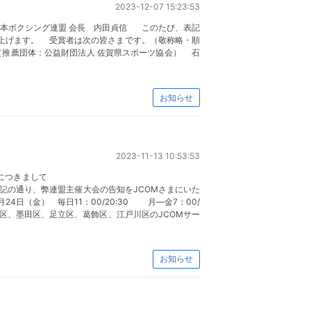
2023-12-07 15:23:53
 日本ボクシング連盟 会長 内田貞信 このたび、表記
上げます。 受賞者は次の皆さまです。（敬称略・順
幸（推薦団体：公益財団法人 佐賀県スポーツ協会） 石
お知らせ
2023-11-13 10:53:53
選手権大会の告知につきまして
盟主催大会の告知をJCOMさまにいた
 毎日11：00/20:30 月―金7：00/
区、墨田区、足立区、葛飾区、江戸川区のJCOMサー
お知らせ