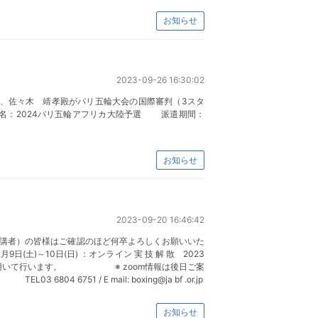
お知らせ
2023-09-26 16:30:02
、佐々木 靖孝殿がパリ五輪大会の国際審判（3スタ
名：2024パリ五輪アフリカ大陸予選 派遣期間：
お知らせ
2023-09-20 16:46:42
受講者）の皆様はご確認のほど何卒よろしくお願いいた
0日(日) ：オンライン 実 技 解 散 2023
m」を用いて行います。 ※ zoom情報は後日ご案
 E mail: boxing@ja bf .or.jp
お知らせ