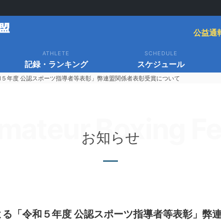
公益通
ATHLETE
SCHEDULE
記録・ランキング
スケジュール
和５年度 公認スポーツ指導者等表彰」弊連盟関係者表彰受賞について
mateur Boxing Fe
お知らせ
よる「令和５年度 公認スポーツ指導者等表彰」弊