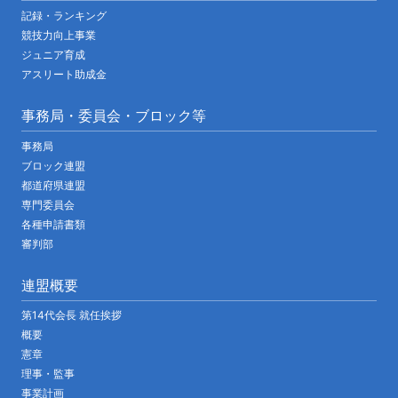
記録・ランキング
競技力向上事業
ジュニア育成
アスリート助成金
事務局・委員会・ブロック等
事務局
ブロック連盟
都道府県連盟
専門委員会
各種申請書類
審判部
連盟概要
第14代会長 就任挨拶
概要
憲章
理事・監事
事業計画