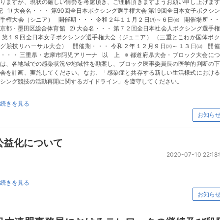
ありますが、現状の厳しい情勢を考慮頂き、ご理解頂きますようお願い申し上げます
 1) 大会名・・・ 第90回全日本ボクシング選手権大会 第19回全日本女子ボクシ
手権大会（シニア） 開催期・・・ 令和２年１１月２日㈪～６日㈮ 開催場所・
京都・墨田区総合体育館 2) 大会名・・・ 第７２回全日本社会人ボクシング選手
 第１９回全日本女子ボクシング選手権大会（ジュニア） （三重とこわか国体ボ
ング競技リハーサル大会） 開催期・・・ 令和２年１２月９日㈬～１３日㈰ 開催
・・・ 三重県・志摩市阿児アリーナ 以 上 ※ 都道府県大会・ブロック大会に
ては、各地域での感染状況や地域性を勘案し、ブロック医事委員長の医学的判断の下
大会を計画、実施してください。なお、「感染症と共存する新しい生活様式における
シング競技の活動再開に関するガイドライン」を遵守してください。
続きを見る
お知ら
公益化について
2020-07-10 22:18:
続きを見る
お知ら