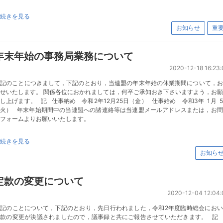
続きを見る
お知らせ
重
年末年始の事務局業務について
2020-12-18 16:23:
標記のことにつきまして，下記のとおり，当連盟の年末年始の休業期間について，お
せいたします。 関係各位におかれましては，何卒ご承知おき下さいますよう，お
し上げます。 記 仕事納め 令和2年12月25日（金） 仕事始め 令和3年 1月 
（火） 年末年始期間中の当連盟への諸連絡等は当連盟メールアドレスまたは，お問
せフォームよりお願いいたします。
続きを見る
お知ら
定款の変更について
2020-12-04 12:04:
標記のことについて，下記のとおり，先日行われました，令和2年度臨時総会におい
定款の変更が決議されましたので，議事録と共にご報告させていただきます。 