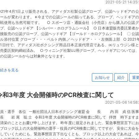
2021-05-21 14:35:
021年4月1日より販売される、アディダス社製公認グローブ、公認ヘッドギアの
ールが変わります。 ※今までの公認シールの貼ってある、グローブ、ヘッドギア
式戦使用も当然可能です。 ○ スポーツ店・通販会社（小売店）から購入の公認グ
ブ、公認ヘッドギア 【シルバー・ホログラムシール】 ○ 日本連盟販売委託業者
接販売の公認グローブ、公認ヘッドギア 【ゴールド・ホログラムシール】 〇 公
ル添付位置 グローブ・・・ベルト内側.／ヘッドギア・・・左側面上部 ○ 2021
月1日付で、アディダス社ボクシング用品日本正規代理店である、㈱リュウジン様と
売委託契約締結済み。 ○ ウィニング社製UJ用グローブ、ヘッドギアについては
の公認シールからは対象外となります。
続きを見る
お知らせ
紹介
重
令和3年度 大会開催時のPCR検査に関して
2021-05-06 14:58:
員・選手 各位 一般社団法人日本ボクシング連盟 会 長 内 田 貞 信 医
長 岩 尾 聡 士 令和3年度 大会開催時のPCR検査に関して 拝啓 時下ます
清栄のこととお慶び申し上げます。 昨年度に規定されました、緊急事態宣言下に
ブロック以上の大会開催時の選手・役員のPCR検査に関してですが、安全に大会
催していくためにも、緊急事態宣言下出なくとも、ブロック以上の大会であれば、今