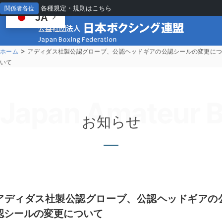
各種規定・規則はこちら
関係者各位
JA
>
ホーム
アディダス社製公認グローブ、公認ヘッドギアの公認シールの変更に
いて
Japan Amateur B
お知らせ
アディダス社製公認グローブ、公認ヘッドギアの
認シールの変更について