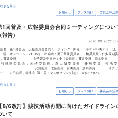
続きを見る
お知らせ
プレス向け
委員会等活
第1回普及・広報委員会合同ミーティングについ
（報告）
2020-09-26 22:36:
議名：第1回 普及・広報委員会合同ミーティング 開催日：令和2年9月26日（
 場：オンライン（ZOOM） 出席者：男子普及委員会：三橋委員長，仁多見副
長，藤井委員 女子普及委員会：中川委員長，藤井委員，岡本委
広報戦略委員会：岩崎委員長，森山副委員長，井崎委員，菊池委
安川委員，佐藤委員，有川委員，及川委員 オブザ
バー ：内田会長，善理氏 議 題：マスボクシング競技・大会について
続きを見る
お知らせ
プレス向け
委員会等活
【8/6改訂】競技活動再開に向けたガイドライン
ついて