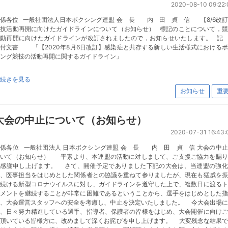
2020-08-10 09:22:
係各位 一般社団法人日本ボクシング連盟 会 長 内 田 貞 信 【8/6改
競技活動再開に向けたガイドラインについて（お知らせ） 標記のことについて，競
活動再開に向けたガイドラインが改訂されましたので，お知らせいたします。 
付文書 「【2020年8月6日改訂】感染症と共存する新しい生活様式における
ング競技の活動再開に関するガイドライン」
続きを見る
お知らせ
重
大会の中止について（お知らせ）
2020-07-31 16:43:
係各位 一般社団法人 日本ボクシング連盟 会 長 内 田 貞 信 大会の中
ついて（お知らせ） 平素より、本連盟の活動に対しまして、ご支援ご協力を賜り
く感謝申し上げます。 さて、開催予定でありました下記の大会は、当連盟の強化
当、医事担当をはじめとした関係者との協議を重ねて参りましたが、現在も猛威を振
い続ける新型コロナウイルスに対し、ガイドラインを遵守した上で、複数日に渡るト
ナメントを継続することが非常に困難であるということから、選手をはじめとした指
者、大会運営スタッフへの安全を考慮し、中止を決定いたしました。 今大会出場に
け、日々努力精進している選手、指導者、保護者の皆様をはじめ、大会開催に向けご
力頂いている皆様方に、改めまして深くお詫びを申し上げます。 大変残念な結果で