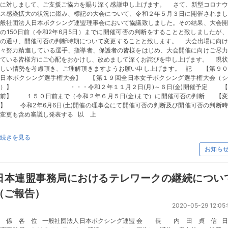
動に対しまして、ご支援ご協力を賜り深く感謝申し上げます。 さて、新型コロナウ
ルス感染拡大の状況に鑑み、標記の大会について、令和２年５月３日に開催されまし
一般社団法人日本ボクシング連盟理事会において協議致しました。その結果、大会開
の150日前（令和2年6月5日）までに開催可否の判断をすることと致しましたが
記の通り、開催可否の判断時期について変更することと致します。 大会出場に向け
日々努力精進している選手、指導者、保護者の皆様をはじめ、大会開催に向けご尽力
いている皆様方にご心配をおかけし、改めまして深くお詫びを申し上げます。 現状
厳しい情勢を考慮頂き、ご理解頂きますようお願い申し上げます。 記 【第９０
全日本ボクシング選手権大会】 【第１９回全日本女子ボクシング選手権大会（シ
ア）】 ・・・令和２年１１月２日(月)～６日(金)開催予定 【
更前】 １５０日前まで（令和２年６月５日(金)まで）に開催可否の判断 【変
】 令和2年6月6日(土)開催の理事会にて開催可否の判断及び開催可否の判断
変更も含め審議し発表する 以 上
続きを見る
お知ら
日本連盟事務局におけるテレワークの継続につい
（ご報告）
2020-05-29 12:05:
関 係 各 位 一般社団法人日本ボクシング連盟 会 長 内 田 貞 信 日