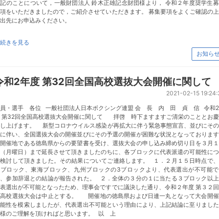
記のことについて，一般財団法人 鈴木正雄記念財団様より， 令和２年度奨学生
項をいただきましたので，ご紹介させていただきます。 募集要項をよくご確認の
出先にお申込みください。
続きを見る
お知ら
令和2年度 第32回全国高校選抜大会開催に関して
2021-02-15 19:24:
員・選手 各位 一般社団法人日本ボクシング連盟 会 長 内 田 貞 信 令和
 第32回全国高校選抜大会開催に関して 拝啓 時下ますますご清栄のこととお
申し上げます。 新型コロナウイルス感染が再拡大に伴う緊急事態宣言、並びにその
長に伴い、全国選抜大会の開催並びにその予選の開催が困難な状況となっております
開催地である徳島県からの要望書を受け、選抜大会の申し込み締め切り日を３月１
日（月曜日）まで延長させて頂きましたのちに、各ブロックに代表派遣の可能性につ
て検討して頂きました。その結果についてご連絡します。 １．２月１５日時点で、
東ブロック、東海ブロック、九州ブロックの3ブロックより、代表選出が不可能で
り、参加辞退との結論が報告された。 ２．全体の３分の１に当たる３ブロック以上
表選出が不可能となったため、理事会ですでに議決した通り、令和２年度 第３２
国高校選抜大会は中止とする。 開催地の徳島県および日連一丸となって大会開催
可能性を模索しましたが、代表選出不可能という理由により、上記結論に至りました
様のご理解を頂ければと思います。 以 上