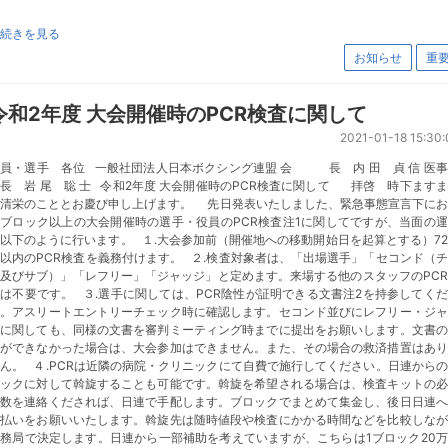
続きを見る
お知らせ
重
令和2年度 大会開催時のPCR検査に関して
2021-01-18 15:30:
員・選手 各位 一般社団法人日本ボクシング連盟 会 長 内 田 貞 信 医
長 岩 尾 聡 士 令和2年度 大会開催時のPCR検査に関して 拝啓 時下ます
ご清栄のこととお慶び申し上げます。 先日発表いたしました、緊急事態宣言下にお
ブロック以上の大会開催時の選手・役員のPCR検査注1に関してですが、当面の
以下のように行います。 １.大会参加前（開催地への移動開始日を起算とする）7
以内のPCR検査を義務付けます。 ２.検査対象者は、「出場選手」「セコンド（
及びサブ）」「レフリー」「ジャッジ」と定めます。来場する他のスタッフのPC
は不要です。 ３.選手に関しては、PCR陰性が証明できる文書注2を持参してく
い。アスリートエントリーチェック時に確認します。セコンド並びにレフリー・ジャ
ジに関しても、同様の文書を審判ミーティング時までに提出をお願いします。文書の
出ができなかった場合は、大会参加はできません。また、その場合の救済措置はあり
ん。 ４.PCRは近隣の病院・クリニックにて自費で施行してください。日連から
ロックに対して斡旋することも可能です。斡旋を希望される場合は、検査キットの必
個数を連絡くだされば、日連で手配します。ブロックでまとめて集金し、後日日連へ
支払いをお願いいたします。斡旋先は随時値段や検査にかかる時間などを比較しなが
務局で決定します。日連から一部補助を考えていますが、こちらは1ブロック20