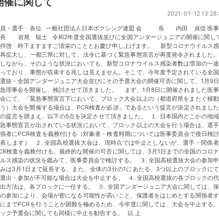
開催に関して
2021-01-12 13:28:
役員・選手 各位 一般社団法人日本ボクシング連盟 会 長 内田 貞信 医事
員長 岩尾 聡士 令和2年度全国選抜並びに全国アンダージュニアの開催に関し
拝啓 時下ますますご清栄のこととお慶び申し上げます。 新型コロナウイルス感
が再拡大し、一都三県に対して、法令に基づく緊急事態宣言が再度発令されました。
かしながら、そのような状況においても、新型コロナウイルス感染者数は増加の一途
辿っており、事態が収束する兆しは見えません。そこで、今年度予定されている全国
選抜・全国アンダージュニア大会並びにその予選大会の開催可否に関して、1月9
急理事会を開催し、検討させて頂きました。 まず、1月8日に開催されました医
員会にて、「緊急事態宣言下において、ブロック大会以上の（都道府県をまたぐ移動
う）大会を開催する場合は、PCR検査が必須」であるという提言が決定されまし
の提言を踏まえ、以下の5点を決定させて頂きました。 １. 日本国内どこかの地
緊急事態宣言が出されている状況において、ブロック以上の大会を行う場合は、選手
係者にPCR検査を義務付ける（対象者・検査時期については医事委員会で後日検
表します） ２. 全国高校選抜大会は、現時点では中止としないが、選手・関係
CR検査を義務付ける。最終的な開催の可否に関しては、3月1日までの全国のコロ
ルス感染の状況を鑑みて、医事委員会で検討する。 ３. 全国高校選抜大会の参加
みは3月1日まで延長する。また、全体の3分の1にあたる、3つ以上のブロックに
選出・参加が不可能な場合は大会を中止する。 ４. 全国高校選抜の各ブロックの
出方法は、各ブロックに一任する。 ５. 全国アンダージュニア大会に関しては、
者の参加により、会場が密になる可能性が高いこと、保護者をはじめとする関係者す
にまでPCRを行うことが困難を極めるため、今年度に関しては、大会を中止する
ック予選会に関しても同様に中止を勧告する。 以 上