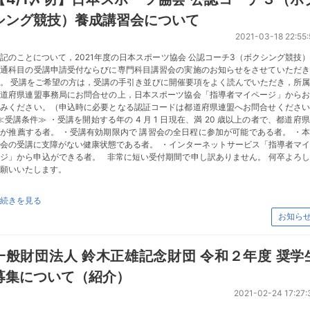
シング競技）養成講習会について
2021-03-18 22:55:
記のことについて，2021年度の日本スポーツ協会 公認コーチ3（ボクシング競技
共通科目の受講申請受付ならびに専門科目講習会の実施のお知らせをさせていただき
。 受講をご希望の方は，受講の手引き並びに開催要項をよく読んでいただき，所
都道府県連盟事務局にお問合せの上，日本スポーツ協会「指導者マイページ」からお
込みください。（申込時に必要となる認証コードは都道府県連盟へお問合せください
受講条件≫ ・受講を開始する年の 4 月 1 日現在、満 20 歳以上の者で、都道府
が推薦する者。 ・受講有効期限内で 講習会の全日程に参加が可能である者。 ・
会の受講に支障がない健康状態である者。 ・インターネットサービス「指導者マ
ジ」から申込ができる者。 非常に短い受付期間で申し訳ありません。 何卒よろ
願いいたします。
続きを見る
お知ら
一般財団法人 鈴木正雄記念財団 令和２年度 奨学
募集について（紹介）
2021-02-24 17:27: