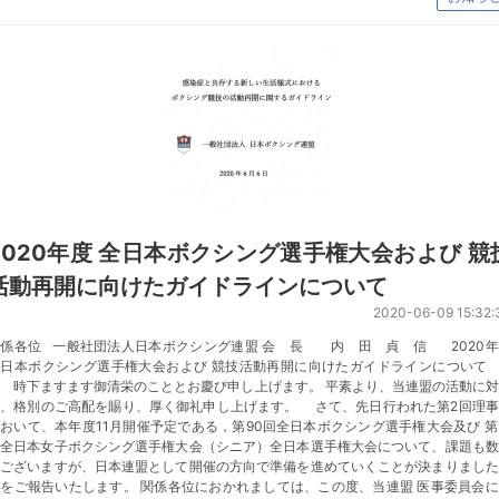
2020年度 全日本ボクシング選手権大会および 競
活動再開に向けたガイドラインについて
2020-06-09 15:32:
関係各位 一般社団法人日本ボクシング連盟 会 長 内 田 貞 信 2020年
全日本ボクシング選手権大会および 競技活動再開に向けたガイドラインについて 
 時下ますます御清栄のこととお慶び申し上げます。 平素より、当連盟の活動に
て、格別のご高配を賜り、厚く御礼申し上げます。 さて、先日行われた第2回理事
おいて、本年度11月開催予定である，第90回全日本ボクシング選手権大会及び 第
回全日本女子ボクシング選手権大会（シニア）全日本選手権大会について、課題も数
くございますが、日本連盟として開催の方向で準備を進めていくことが決まりました
をご報告いたします。 関係各位におかれましては、この度、当連盟 医事委員会