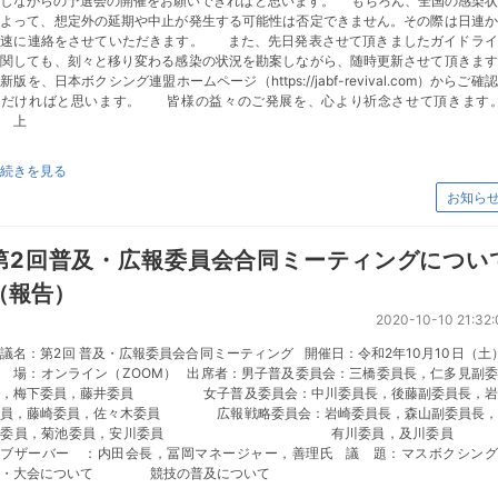
守しながらの予選会の開催をお願いできればと思います。 もちろん、全国の感染状
によって、想定外の延期や中止が発生する可能性は否定できません。その際は日連か
迅速に連絡をさせていただきます。 また、先日発表させて頂きましたガイドライ
に関しても、刻々と移り変わる感染の状況を勘案しながら、随時更新させて頂きます
新版を、日本ボクシング連盟ホームページ（https://jabf-revival.com）からご確
ただければと思います。 皆様の益々のご発展を、心より祈念させて頂きます
 上
続きを見る
お知ら
第2回普及・広報委員会合同ミーティングについ
（報告）
2020-10-10 21:32:
議名：第2回 普及・広報委員会合同ミーティング 開催日：令和2年10月10日（
 場：オンライン（ZOOM） 出席者：男子普及委員会：三橋委員長，仁多見副
長，梅下委員，藤井委員 女子普及委員会：中川委員長，後藤副委員長，岩
委員，藤崎委員，佐々木委員 広報戦略委員会：岩崎委員長，森山副委員長，
崎委員，菊池委員，安川委員 有川委員，及川委
オブザーバー ：内田会長，冨岡マネージャー，善理氏 議 題：マスボクシング
技・大会について 競技の普及について