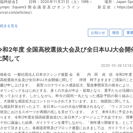
臨時総会】 日時：2020年11月21日（土）19時～ 場所：Japan Spo
lympic Square3階会議室及びオンライン 新定款（https://jab
evival.com/articles/）
続きを見る
お知らせ
報告
重
令和2年度 全国高校選抜大会及び全日本UJ大会開
に関して
2020-10-26 12:14:
係各位 一般社団法人日本ボクシング連盟 会 長 内 田 貞 信 令和2年度
国高校選抜大会及び全日本UJ大会開催に関して 拝啓 時下ますますご清栄のこと
お慶び申し上げます。 新型コロナウイルス感染拡大、緊急事態宣言の発令により、
京オリンピックをはじめとする、多くの大会が中止・延期となり、選手たちが活躍の
を失っております。しかしながら、昨今の国民一丸となった感染予防の取り組みに
り、大規模な感染拡大はコントロールされてきています。また、他競技に関しても、
分な感染対策を行った上で、全日本レベルの大会が開催されるなど、「ウィズコロナ
の状況におけるスポーツが再開の兆しを見せています。 さて、来年3月に予定され
おります、令和2年度全国高校選抜並びに全日本アンダージュニア大会ですが、理事
で十分に議論した結果、ガイドラインを遵守しながら、「例年通り開催する」として
定させて頂きました。各都道府県及びブロック連盟におきましては、ガイドラインを