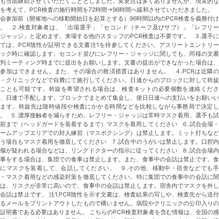
度も当面継続させていただくこととしました。変更点は多くありませんが、現実的な
を考えて、PCR検査の施行時間を72時間→96時間へ緩和させていただきました。 
会参加前（開催地への移動開始日を起算とする）96時間以内のPCR検査を義務付
す。 ２.検査対象者は、「出場選手」「セコンド（チーフ及びサブ）」「レフリー
ジャッジ」と定めます。来場する他のスタッフのPCR検査は不要です。 ３.選手
ては、PCR陰性が証明できる文書注1を持参してください。アスリートエントリ
ェック時に確認します。セコンド並びにレフリー・ジャッジに関しても、同様の文書
審判ミーティング時までに提出をお願いします。文書の提出ができなかった場合は、
参加はできません。また、その場合の救済措置はありません。 ４.PCRは近隣
院・クリニックなどで自費にて施行してください。日連からのブロックに対して斡旋
ることも可能です。斡旋を希望される場合は、検査キットの必要個数を連絡くださ
ば、日連で手配します。ブロックでまとめて集金し、後日日連への支払いをお願いい
します。斡旋先は随時値段や検査にかかる時間などを比較しながら事務局で決定し
。 ５.濃厚接触者を減らすため、レフリー・ジャッジは常時マスク着用、選手も
前まで（ヘッドガードを装着するまで）マスクを着用してください ６.試合会場
ォームアップエリアでの対人練習（マスボクシング）は禁止します。ミット打ちなど
う場合もマスク着用を徹底してください ７.試合中のうがいは禁止します。口腔
傷が疑われる場合などは、リングドクターの指示に従ってください ８.試合会場
食事をする場合は、集団での食事は禁止します。また、食事中の会話は禁止です。食
後にマスクを装着して、会話してください。 ９.その他、移動中・宿舎などでも手
い・マスク着用などの感染対策を徹底してください。特に集団での食事中の会話に関
ては、リスクが非常に高いので、食事中の会話は禁止します。宿舎内でマスクを外し
会話は禁止です。 注1.PCR陰性を示す文書は、検査結果の写しや、検査先から送
れるメールをプリントアウトしたもので構いません。病院やクリニックの公印入りの
証明書である必要はありません。 こちらのPCR検査対象者を含む情報は、全国の