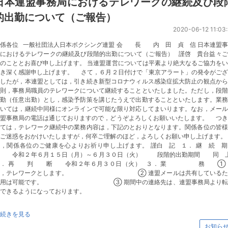
日本連盟事務局におけるテレワークの継続及び段
的出勤について（ご報告）
2020-06-12 11:03:
関係各位 一般社団法人日本ボクシング連盟 会 長 内 田 貞 信 日本連盟事
局におけるテレワークの継続及び段階的出勤について（ご報告） 謹啓 貴台益々ご
のこととお喜び申し上げます。 当連盟運営については平素より絶大なるご協力を
だき深く感謝申し上げます。 さて，６月２日付けで「東京アラート」の発令がござ
ましたが，本連盟としては，引き続き新型コロナウィルス感染症拡大防止の観点から
原則，事務局職員のテレワークについて継続することといたしました。ただし，段階
出勤（任意出勤）とし，感染予防策を講じたうえで出勤することといたします。業務
ついては，継続中同様にオンラインで可能な限り対応してまいります。なお，メール
連盟事務局の電話は通じておりますので，どうぞよろしくお願いいたします。 つき
しては，テレワーク継続中の業務内容は，下記のとおりとなります。関係各位の皆様
ご迷惑をおかけいたしますが，何卒ご理解のほど，よろしくお願い申し上げます。
た，関係各位のご健康を心よりお祈り申し上げます。 謹白 記 １． 継 続 
間 令和２年６月１５日（月）～６月３０日（火） 段階的出勤期間 同 
２． 再 判 断 令和２年６月３０日（火） ３． 業 務 ① 
則，テレワークとします。 ② 連盟メールは共有しているた
使用は可能です。 ③ 期間中の連絡先は、連盟事務局より転
できるようになっております。
続きを見る
お知ら