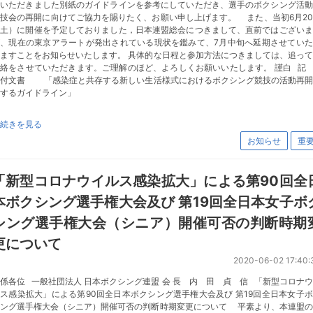
成いただきました別紙のガイドラインを参考にしていただき、選手のボクシング活動
技会の再開に向けてご協力を賜りたく、お願い申し上げます。 また、当初6月2
（土）に開催を予定しておりました，日本連盟総会につきまして、直前ではございま
が、現在の東京アラートが発出されている現状を鑑みて、7月中旬へ延期させていた
ますことをお知らせいたします。 具体的な日程と参加方法につきましては、追っ
連絡をさせていただきます。ご理解のほど、よろしくお願いいたします。 謹白 
添付文書 「感染症と共存する新しい生活様式におけるボクシング競技の活動再開
するガイドライン」
続きを見る
お知らせ
重
「新型コロナウイルス感染拡大」による第90回全
本ボクシング選手権大会及び 第19回全日本女子ボ
シング選手権大会（シニア）開催可否の判断時期
更について
2020-06-02 17:40:
係各位 一般社団法人 日本ボクシング連盟 会 長 内 田 貞 信 「新型コロナ
ス感染拡大」による第90回全日本ボクシング選手権大会及び 第19回全日本女子
シング選手権大会（シニア）開催可否の判断時期変更について 平素より、本連盟の