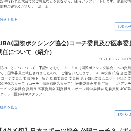
状況や行われた大会でのご意見などを見ながら、随時アップデートします。最新の情
随時ご確認ください。 以 上
続きを見る
お知ら
AIBA(国際ボクシング協会)コーチ委員及び医事委
就任について（紹介）
2021-03-22 06:37:
標記のことにつについて，下記のとおり，ＡＩＢＡ（国際ボクシング協会）への委員
て，国際委員に就任されましたので，ご報告いたします。 AIBA役職 氏名 当連
 コーチ委員会 委員 梅下 新介 総務委員会 委員長 男子強化委員会エリート担当 
OC強化スタッフ（コーチ・情報戦略スタッフ） 医事委員会 委員 門田 治 アン
ーピング委員会 委員長 医事委員会 副委員長 スポーツ科学委員会 副委員長 JOC
タッフ（医科科学スタッフ）
続きを見る
お知ら
【4/1〆切】日本スポーツ協会 公認コーチ３（ボ