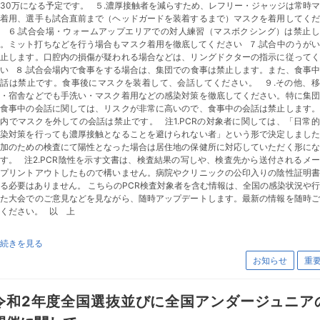
30万になる予定です。 ５.濃厚接触者を減らすため、レフリー・ジャッジは常時
ク着用、選手も試合直前まで（ヘッドガードを装着するまで）マスクを着用してくだ
い ６.試合会場・ウォームアップエリアでの対人練習（マスボクシング）は禁止し
。ミット打ちなどを行う場合もマスク着用を徹底してください ７.試合中のうが
禁止します。口腔内の損傷が疑われる場合などは、リングドクターの指示に従ってく
い ８.試合会場内で食事をする場合は、集団での食事は禁止します。また、食事
会話は禁止です。食事後にマスクを装着して、会話してください。 ９.その他、移
中・宿舎などでも手洗い・マスク着用などの感染対策を徹底してください。特に集団
の食事中の会話に関しては、リスクが非常に高いので、食事中の会話は禁止します。
内でマスクを外しての会話は禁止です。 注1.PCRの対象者に関しては、「日常
感染対策を行っても濃厚接触となることを避けられない者」という形で決定しました
参加のための検査にて陽性となった場合は居住地の保健所に対応していただく形にな
す。 注2.PCR陰性を示す文書は、検査結果の写しや、検査先から送付されるメ
をプリントアウトしたもので構いません。病院やクリニックの公印入りの陰性証明書
る必要はありません。 こちらのPCR検査対象者を含む情報は、全国の感染状況や
れた大会でのご意見などを見ながら、随時アップデートします。最新の情報を随時ご
ください。 以 上
続きを見る
お知らせ
重
令和2年度全国選抜並びに全国アンダージュニア