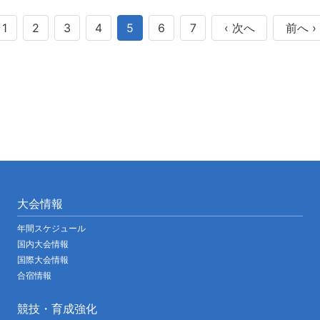
ビ
ゲ
1
2
3
4
5
6
7
‹ 次へ
前へ ›
ー
シ
ョ
ン
大会情報
年間スケジュール
国内大会情報
国際大会情報
合宿情報
競技・育成強化