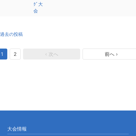
ｸﾞ大
会
投
過去の投稿
稿
ナ
ビ
1
2
‹ 次へ
前へ ›
ゲ
ー
シ
ョ
ン
大会情報