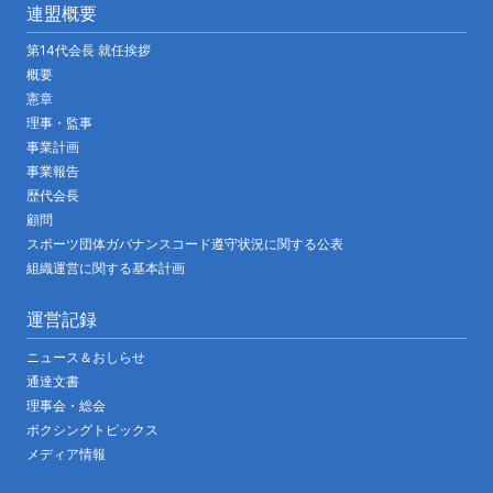
連盟概要
第14代会長 就任挨拶
概要
憲章
理事・監事
事業計画
事業報告
歴代会長
顧問
スポーツ団体ガバナンスコード遵守状況に関する公表
組織運営に関する基本計画
運営記録
ニュース＆おしらせ
通達文書
理事会・総会
ボクシングトピックス
メディア情報