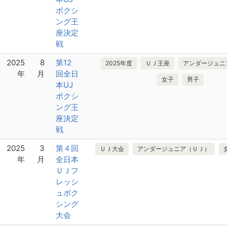
ボクシ
ング王
座決定
戦
2025
8
第12
2025年度
ＵＪ王座
アンダージュニ
年
月
回全日
女子
男子
本UJ
ボクシ
ング王
座決定
戦
2025
3
第４回
ＵＪ大会
アンダージュニア（ＵＪ）
年
月
全日本
ＵＪフ
レッシ
ュボク
シング
大会