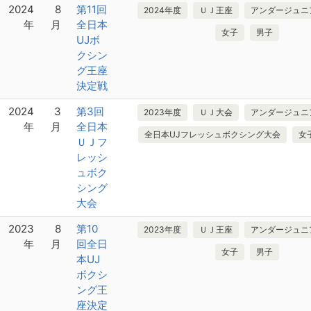
2024
8
第11回
2024年度
ＵＪ王座
アンダージュニ
年
月
全日本
女子
男子
UJボ
クシン
グ王座
決定戦
2024
3
第3回
2023年度
ＵＪ大会
アンダージュニ
年
月
全日本
全日本UJフレッシュボクシング大会
女
ＵＪフ
レッシ
ュボク
シング
大会
2023
8
第10
2023年度
ＵＪ王座
アンダージュニ
年
月
回全日
女子
男子
本UJ
ボクシ
ング王
座決定