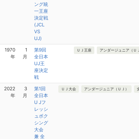
ング統
一王座
決定戦
(JCL
VS
UJ)
1970
1
第9回
ＵＪ王座
アンダージュニア（Ｕ
年
月
全日本
UJ王
座決定
戦
2022
3
第1回
ＵＪ大会
アンダージュニア（ＵＪ）
年
月
全日本
U Jフ
レッシ
ュボク
シング
大会
兼 全