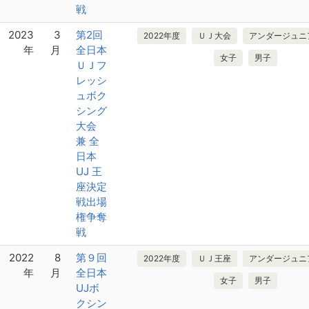
戦
2023
3
第2回
2022年度
ＵＪ大会
アンダージュニ
年
月
全日本
女子
男子
ＵＪフ
レッシ
ュボク
シング
大会
兼 全
日本
UJ 王
座決定
戦出場
権争奪
戦
2022
8
第９回
2022年度
ＵＪ王座
アンダージュニ
年
月
全日本
女子
男子
UJボ
クシン