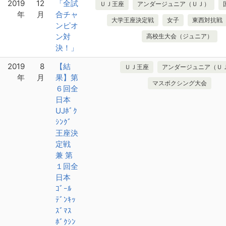
2019
12
「全試
ＵＪ王座
アンダージュニア（ＵＪ）
年
月
合チャ
大学王座決定戦
女子
東西対抗戦
ンピオ
ン対
高校生大会（ジュニア）
決！」
2019
8
【結
ＵＪ王座
アンダージュニア（Ｕ
年
月
果】第
マスボクシング大会
６回全
日本
UJﾎﾞｸ
ｼﾝｸﾞ
王座決
定戦
兼 第
１回全
日本
ｺﾞｰﾙ
ﾃﾞﾝｷｯ
ｽﾞﾏｽ
ﾎﾞｸｼﾝ