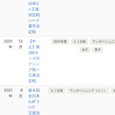
日本U
J 王座
決定戦
シード
選手決
定戦
2021
12
【中
2021年度
ＵＪ王座
アンダージュニ
年
月
止】第
女子
男子
3回キ
ッズボ
クシン
グ統一
王座決
定戦
2021
8
第８回
ＵＪ王座
アンダージュニア（ＵＪ）
年
月
全日本
UJﾎﾞｸ
ｼﾝｸﾞ
王座決