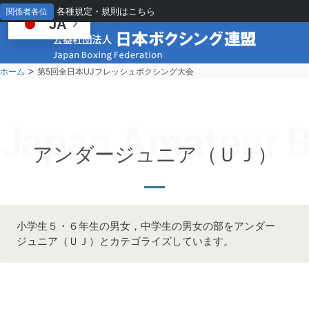
各種規定・規則はこちら
関係者各位
JA
>
ホーム
第5回全日本UJフレッシュボクシング大会
Japan Amateur B
アンダージュニア（ＵＪ）
小学生５・６年生の男女，中学生の男女の部をアンダー
ジュニア（ＵＪ）とカテゴライズしています。