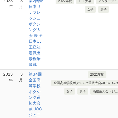
2023
3
第2回全
2022年度
ＵＪ大会
アンダージュ
年
月
日本Ｕ
女子
男子
Ｊフレ
ッシュ
ボクシ
ング大
会 兼 全
日本UJ
王座決
定戦出
場権争
奪戦
2023
3
第34回
2022年度
年
月
全国高
全国高等学校ボクシング選抜大会/JOCｼﾞｭﾆｱｵﾘﾝ
等学校
ボクシ
女子
男子
高校生大会（ジュ
ング選
抜大会
兼 JOC
ジュニ