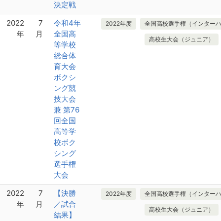
決定戦
2022
7
令和4年
2022年度
全国高校選手権（インター
年
月
全国高
高校生大会（ジュニア）
等学校
総合体
育大会
ボクシ
ング競
技大会
兼 第76
回全国
高等学
校ボク
シング
選手権
大会
2022
7
【決勝
2022年度
全国高校選手権（インター
年
月
／試合
高校生大会（ジュニア）
結果】