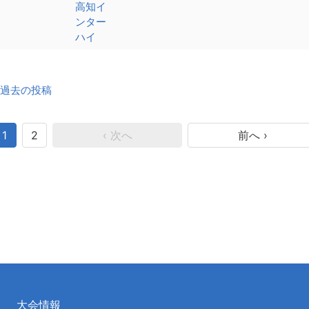
高知イ
ンター
ハイ
投
過去の投稿
稿
ナ
ビ
1
2
‹ 次へ
前へ ›
ゲ
ー
シ
ョ
ン
大会情報