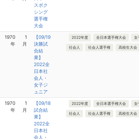
スボク
シング
選手権
大会
1970
1
【09/19
2022年度
全日本選手権大会
女
年
月
決勝試
社会人
社会人選手権
高校生大会
合結
果】
2022全
日本社
会人・
女子ジ
ュニア
1970
1
【09/18
2022年度
全日本選手権大会
女
年
月
試合結
社会人
社会人選手権
高校生大会
果】
2022全
日本社
会人・