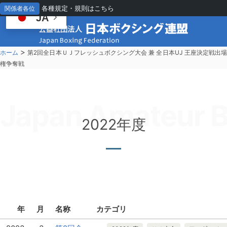
各種規定・規則はこちら
関係者各位
JA
>
ホーム
第2回全日本ＵＪフレッシュボクシング大会 兼 全日本UJ 王座決定戦出
権争奪戦
Japan Amateur B
2022年度
年
月
名称
カテゴリ