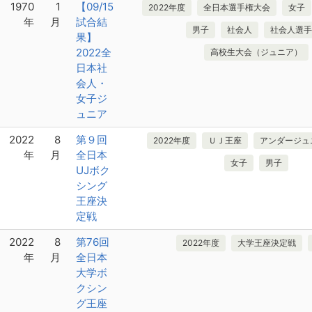
1970
1
【09/15
2022年度
全日本選手権大会
女子
年
月
試合結
男子
社会人
社会人選手
果】
2022全
高校生大会（ジュニア）
日本社
会人・
女子ジ
ュニア
2022
8
第９回
2022年度
ＵＪ王座
アンダージュ
年
月
全日本
女子
男子
UJボク
シング
王座決
定戦
2022
8
第76回
2022年度
大学王座決定戦
年
月
全日本
大学ボ
クシン
グ王座