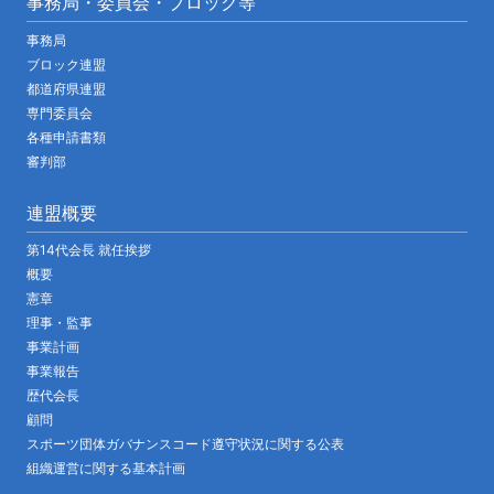
事務局・委員会・ブロック等
事務局
ブロック連盟
都道府県連盟
専門委員会
各種申請書類
審判部
連盟概要
第14代会長 就任挨拶
概要
憲章
理事・監事
事業計画
事業報告
歴代会長
顧問
スポーツ団体ガバナンスコード遵守状況に関する公表
組織運営に関する基本計画